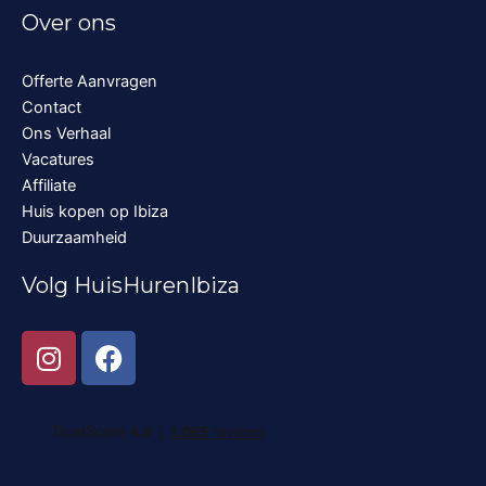
Over ons
Offerte Aanvragen
Contact
Ons Verhaal
Vacatures
Affiliate
Huis kopen op Ibiza
Duurzaamheid
Volg HuisHurenIbiza
I
F
n
a
s
c
t
e
a
b
g
o