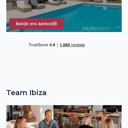
:
Bekijk ons aanbod
Team Ibiza