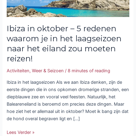
laagseizoen
naar
het
Ibiza in oktober – 5 redenen
eiland
zou
waarom je in het laagseizoen
moeten
naar het eiland zou moeten
reizen!
reizen!
Activiteiten
,
Weer & Seizoen
/
8 minutes of reading
Ibiza in het laagseizoen Als we aan Ibiza denken, zijn de
eerste dingen die in ons opkomen dromerige stranden, een
diepblauwe zee en vooral veel feesten. Natuurlijk, het
Baleareneiland is beroemd om precies deze dingen. Maar
hoe ziet het er allemaal uit in oktober? Moet ik bang zijn dat
de hond overal begraven ligt en […]
Lees Verder »