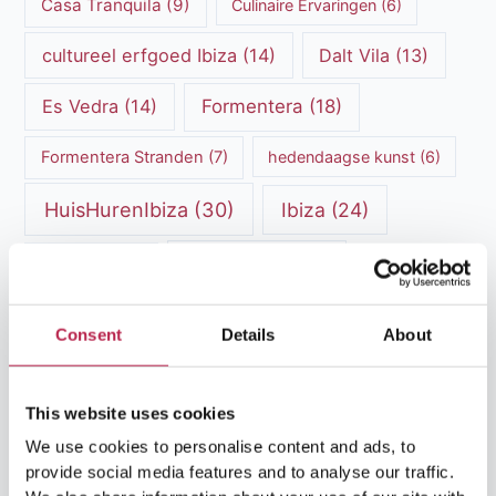
Casa Tranquila
(9)
Culinaire Ervaringen
(6)
cultureel erfgoed Ibiza
(14)
Dalt Vila
(13)
Es Vedra
(14)
Formentera
(18)
Formentera Stranden
(7)
hedendaagse kunst
(6)
HuisHurenIbiza
(30)
Ibiza
(24)
Ibiza cultuur
(15)
Ibiza-Stad
(7)
Ibiza Geschiedenis
(11)
Ibiza nachtleven
(12)
Consent
Details
About
Ibiza Reisgids
(5)
Ibiza reistips
(5)
Ibiza restaurants
(9)
Ibiza stranden
(7)
This website uses cookies
We use cookies to personalise content and ads, to
ibiza vakantie
(14)
ibiza villas
(15)
provide social media features and to analyse our traffic.