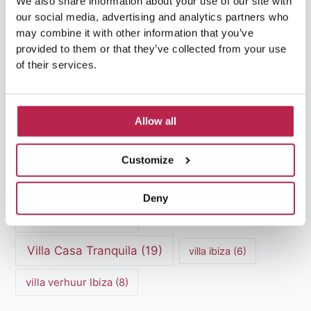
We also share information about your use of our site with
Ibiza Villa Verhuur
(6)
luxe vakantie
(5)
our social media, advertising and analytics partners who
may combine it with other information that you’ve
Luxe villa's Ibiza
(43)
luxe villas
(13)
provided to them or that they’ve collected from your use
of their services.
Luxe Villa Verhuur
(12)
Luxe Villa Verhuur Ibiza
(8)
Middellandse Zee
(5)
Allow all
Natuurlijke schoonheid Ibiza
(6)
Customize
Santa Gertrudis
(5)
Sa Pedrera
(5)
Sa Pedrera de Cala d'Hort
(5)
Deny
Torre des Savinar
(8)
Villa Casa Tranquila
(19)
villa ibiza
(6)
villa verhuur Ibiza
(8)