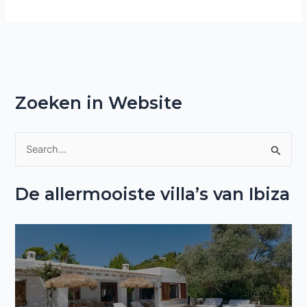
Zoeken in Website
Z
o
De allermooiste villa’s van Ibiza
e
k
n
a
a
r