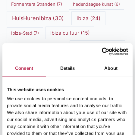
Formentera Stranden
(7)
hedendaagse kunst
(6)
HuisHurenIbiza
(30)
Ibiza
(24)
Ibiza cultuur
(15)
Ibiza-Stad
(7)
Ibiza Geschiedenis
(11)
Ibiza nachtleven
(12)
Ibiza Reisgids
(5)
Ibiza reistips
(5)
Consent
Details
About
Ibiza restaurants
(9)
Ibiza stranden
(7)
ibiza vakantie
(14)
ibiza villas
(15)
This website uses cookies
We use cookies to personalise content and ads, to
Ibiza Villa Verhuur
(6)
luxe vakantie
(5)
provide social media features and to analyse our traffic.
Luxe villa's Ibiza
(43)
We also share information about your use of our site with
luxe villas
(13)
our social media, advertising and analytics partners who
may combine it with other information that you’ve
Luxe Villa Verhuur
(12)
provided to them or that they’ve collected from your use