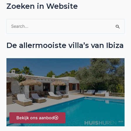
Zoeken in Website
Z
o
De allermooiste villa’s van Ibiza
e
k
n
a
a
r
:
Bekijk ons aanbod