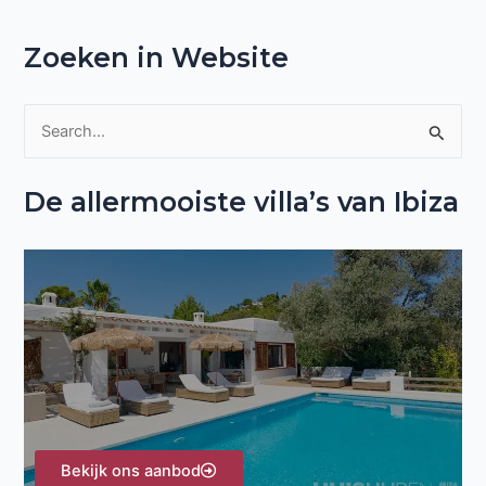
Zoeken in Website
Z
o
De allermooiste villa’s van Ibiza
e
k
n
a
a
r
:
Bekijk ons aanbod