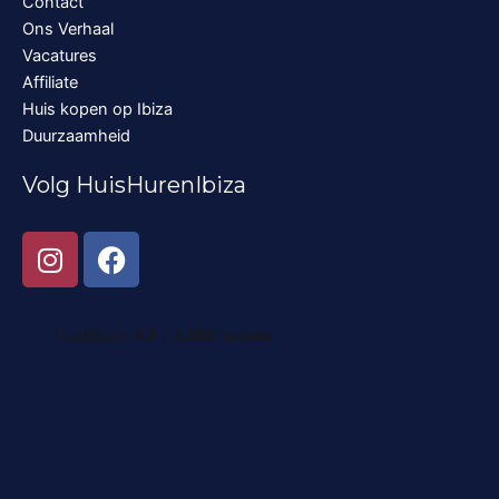
Contact
Ons Verhaal
Vacatures
Affiliate
Huis kopen op Ibiza
Duurzaamheid
Volg HuisHurenIbiza
I
F
n
a
s
c
t
e
a
b
g
o
r
o
a
k
m