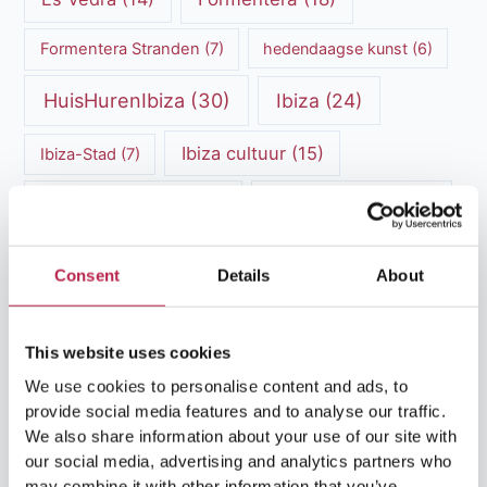
Formentera Stranden
(7)
hedendaagse kunst
(6)
HuisHurenIbiza
(30)
Ibiza
(24)
Ibiza cultuur
(15)
Ibiza-Stad
(7)
Ibiza Geschiedenis
(11)
Ibiza nachtleven
(12)
Ibiza Reisgids
(5)
Ibiza reistips
(5)
Consent
Details
About
Ibiza restaurants
(9)
Ibiza stranden
(7)
ibiza vakantie
(14)
ibiza villas
(15)
This website uses cookies
We use cookies to personalise content and ads, to
Ibiza Villa Verhuur
(6)
luxe vakantie
(5)
provide social media features and to analyse our traffic.
We also share information about your use of our site with
Luxe villa's Ibiza
(43)
luxe villas
(13)
our social media, advertising and analytics partners who
may combine it with other information that you’ve