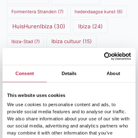
Formentera Stranden
(7)
hedendaagse kunst
(6)
HuisHurenIbiza
(30)
Ibiza
(24)
Ibiza cultuur
(15)
Ibiza-Stad
(7)
Ibiza Geschiedenis
(11)
Ibiza nachtleven
(12)
Ibiza Reisgids
(5)
Ibiza reistips
(5)
Consent
Details
About
Ibiza restaurants
(9)
Ibiza stranden
(7)
ibiza vakantie
(14)
ibiza villas
(15)
This website uses cookies
We use cookies to personalise content and ads, to
Ibiza Villa Verhuur
(6)
luxe vakantie
(5)
provide social media features and to analyse our traffic.
We also share information about your use of our site with
Luxe villa's Ibiza
(43)
luxe villas
(13)
our social media, advertising and analytics partners who
may combine it with other information that you’ve