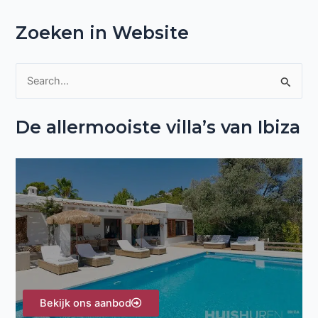
Zoeken in Website
Z
o
De allermooiste villa’s van Ibiza
e
k
n
a
a
r
:
Bekijk ons aanbod