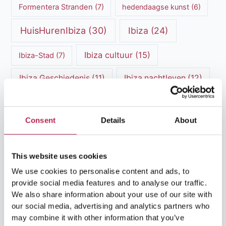
Formentera Stranden
(7)
hedendaagse kunst
(6)
HuisHurenIbiza
(30)
Ibiza
(24)
Ibiza cultuur
(15)
Ibiza-Stad
(7)
Ibiza Geschiedenis
(11)
Ibiza nachtleven
(12)
Ibiza Reisgids
(5)
Ibiza reistips
(5)
Consent
Details
About
Ibiza restaurants
(9)
Ibiza stranden
(7)
ibiza vakantie
(14)
ibiza villas
(15)
This website uses cookies
Ibiza Villa Verhuur
(6)
luxe vakantie
(5)
We use cookies to personalise content and ads, to
provide social media features and to analyse our traffic.
Luxe villa's Ibiza
(43)
luxe villas
(13)
We also share information about your use of our site with
our social media, advertising and analytics partners who
Luxe Villa Verhuur
(12)
may combine it with other information that you’ve