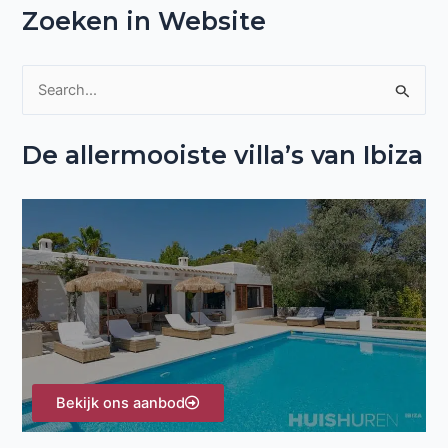
Zoeken in Website
Z
o
De allermooiste villa’s van Ibiza
e
k
n
a
a
r
:
Bekijk ons aanbod