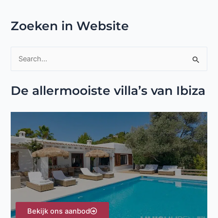
Zoeken in Website
Z
o
De allermooiste villa’s van Ibiza
e
k
n
a
a
r
:
Bekijk ons aanbod