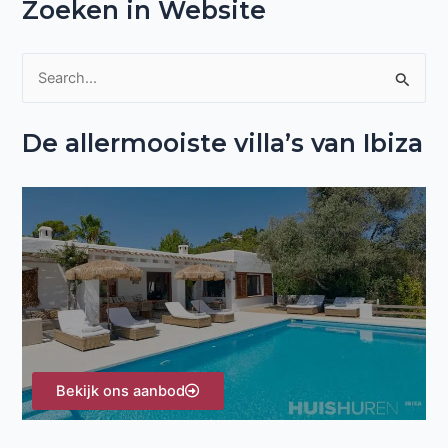
Zoeken in Website
Z
o
De allermooiste villa’s van Ibiza
e
k
n
a
a
r
:
Bekijk ons aanbod