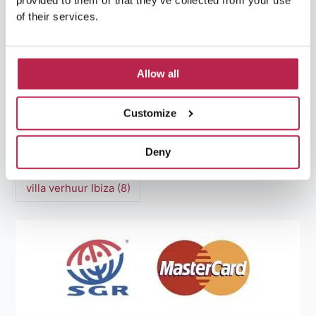
provided to them or that they’ve collected from your use
Luxe Villa Verhuur Ibiza
(8)
Middellandse Zee
(5)
of their services.
Natuurlijke schoonheid Ibiza
(6)
Santa Gertrudis
(5)
Sa Pedrera
(5)
Allow all
Sa Pedrera de Cala d'Hort
(5)
Customize
Torre des Savinar
(8)
Deny
Villa Casa Tranquila
(19)
villa ibiza
(6)
villa verhuur Ibiza
(8)