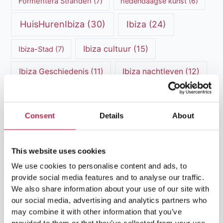
Formentera Stranden
(7)
hedendaagse kunst
(6)
HuisHurenIbiza
(30)
Ibiza
(24)
Ibiza cultuur
(15)
Ibiza-Stad
(7)
Ibiza Geschiedenis
(11)
Ibiza nachtleven
(12)
Ibiza Reisgids
(5)
Ibiza reistips
(5)
Ibiza restaurants
(9)
Ibiza stranden
(7)
Consent
Details
About
ibiza vakantie
(14)
ibiza villas
(15)
This website uses cookies
Ibiza Villa Verhuur
(6)
luxe vakantie
(5)
We use cookies to personalise content and ads, to
provide social media features and to analyse our traffic.
Luxe villa's Ibiza
(43)
luxe villas
(13)
We also share information about your use of our site with
our social media, advertising and analytics partners who
Luxe Villa Verhuur
(12)
may combine it with other information that you’ve