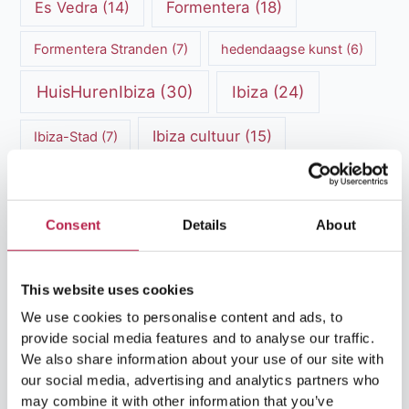
Es Vedra
(14)
Formentera
(18)
Formentera Stranden
(7)
hedendaagse kunst
(6)
HuisHurenIbiza
(30)
Ibiza
(24)
Ibiza cultuur
(15)
Ibiza-Stad
(7)
Ibiza Geschiedenis
(11)
Ibiza nachtleven
(12)
Ibiza Reisgids
(5)
Ibiza reistips
(5)
Consent
Details
About
Ibiza restaurants
(9)
Ibiza stranden
(7)
This website uses cookies
ibiza vakantie
(14)
ibiza villas
(15)
We use cookies to personalise content and ads, to
Ibiza Villa Verhuur
(6)
luxe vakantie
(5)
provide social media features and to analyse our traffic.
We also share information about your use of our site with
Luxe villa's Ibiza
(43)
luxe villas
(13)
our social media, advertising and analytics partners who
may combine it with other information that you’ve