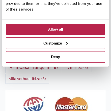
provided to them or that they’ve collected from your use
Luxe Villa Verhuur
(12)
of their services.
Luxe Villa Verhuur Ibiza
(8)
Middellandse Zee
(5)
Natuurlijke schoonheid Ibiza
(6)
Allow all
Santa Gertrudis
(5)
Sa Pedrera
(5)
Customize
Sa Pedrera de Cala d'Hort
(5)
Torre des Savinar
(8)
Deny
Villa Casa Tranquila
(19)
villa ibiza
(6)
villa verhuur Ibiza
(8)