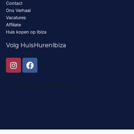
Contact
Ons Verhaal
Vacatures
Affiliate
Huis kopen op Ibiza
Volg HuisHurenIbiza
I
F
n
a
s
c
t
e
a
b
g
o
r
o
a
k
m