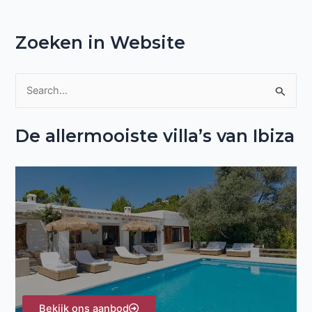
Zoeken in Website
Z
o
De allermooiste villa’s van Ibiza
e
k
n
a
a
r
:
Bekijk ons aanbod