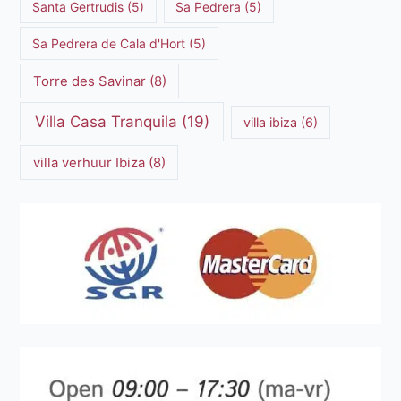
Luxe Villa Verhuur
(12)
Luxe Villa Verhuur Ibiza
(8)
Middellandse Zee
(5)
Natuurlijke schoonheid Ibiza
(6)
Santa Gertrudis
(5)
Sa Pedrera
(5)
Sa Pedrera de Cala d'Hort
(5)
Torre des Savinar
(8)
Villa Casa Tranquila
(19)
villa ibiza
(6)
villa verhuur Ibiza
(8)