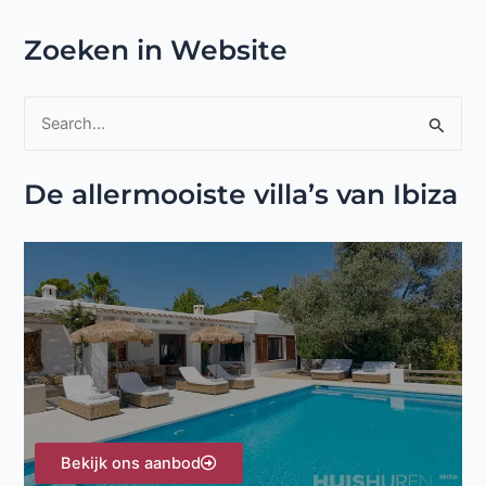
Zoeken in Website
Z
o
De allermooiste villa’s van Ibiza
e
k
n
a
a
r
:
Bekijk ons aanbod