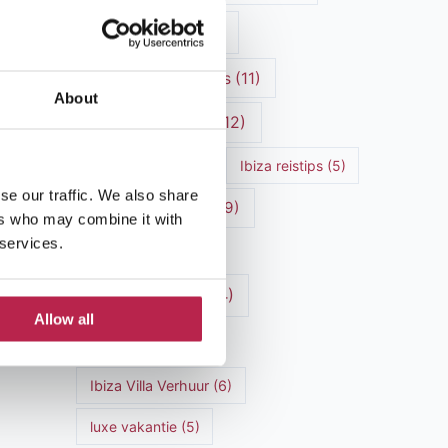
Ibiza cultuur
(15)
Ibiza Geschiedenis
(11)
About
Ibiza nachtleven
(12)
Ibiza Reisgids
(5)
Ibiza reistips
(5)
se our traffic. We also share
Ibiza restaurants
(9)
ers who may combine it with
 services.
Ibiza stranden
(7)
ibiza vakantie
(14)
Allow all
ibiza villas
(15)
Ibiza Villa Verhuur
(6)
luxe vakantie
(5)