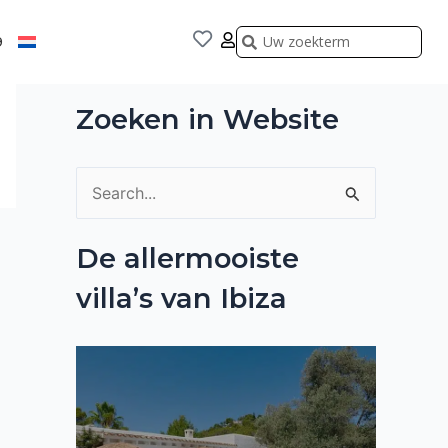
Zoeken
Zoeken
9
Zoeken in Website
Z
o
De allermooiste
e
villa’s van Ibiza
k
n
a
a
r