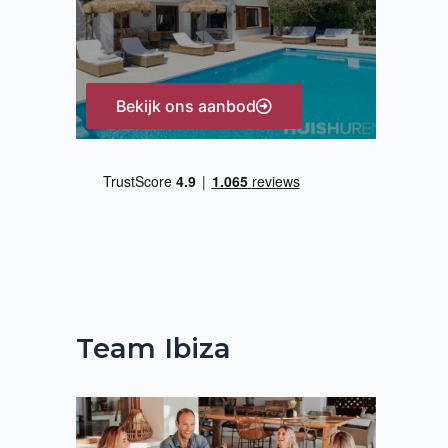
:
Bekijk ons aanbod
Team Ibiza