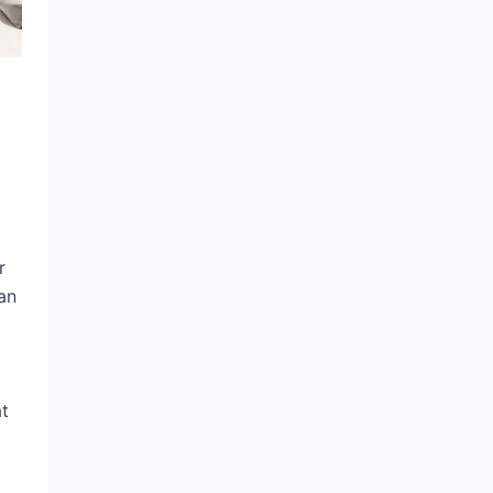
r
an
at