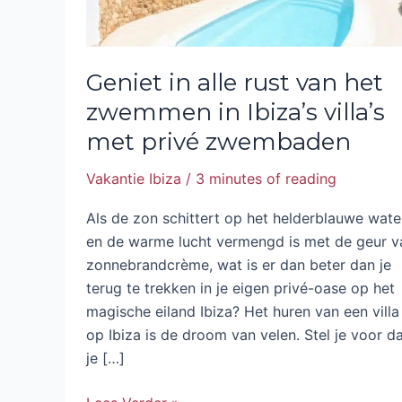
Ibiza’s
villa’s
met
Geniet in alle rust van het
privé
zwemmen in Ibiza’s villa’s
zwembaden
met privé zwembaden
Vakantie Ibiza
/
3 minutes of reading
Als de zon schittert op het helderblauwe wate
en de warme lucht vermengd is met de geur v
zonnebrandcrème, wat is er dan beter dan je
terug te trekken in je eigen privé-oase op het
magische eiland Ibiza? Het huren van een villa
op Ibiza is de droom van velen. Stel je voor d
je […]