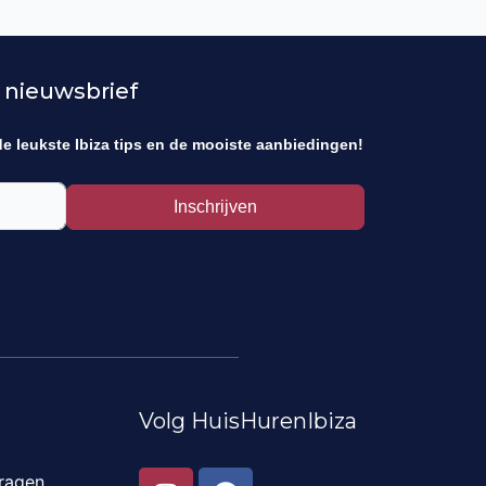
 nieuwsbrief
de leukste Ibiza tips en de mooiste aanbiedingen!
Inschrijven
Volg HuisHurenIbiza
I
F
ragen