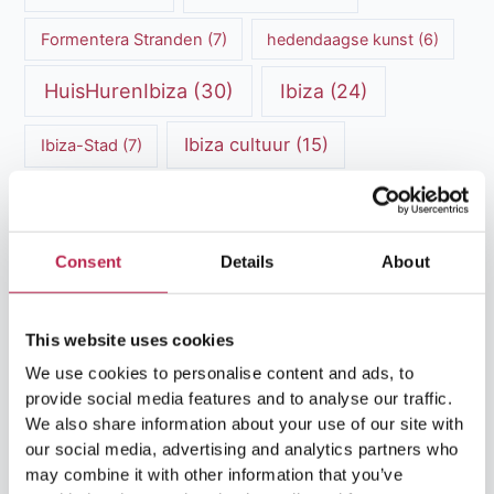
Formentera Stranden
(7)
hedendaagse kunst
(6)
HuisHurenIbiza
(30)
Ibiza
(24)
Ibiza cultuur
(15)
Ibiza-Stad
(7)
Ibiza Geschiedenis
(11)
Ibiza nachtleven
(12)
Ibiza Reisgids
(5)
Ibiza reistips
(5)
Consent
Details
About
Ibiza restaurants
(9)
Ibiza stranden
(7)
ibiza vakantie
(14)
ibiza villas
(15)
This website uses cookies
We use cookies to personalise content and ads, to
Ibiza Villa Verhuur
(6)
luxe vakantie
(5)
provide social media features and to analyse our traffic.
We also share information about your use of our site with
Luxe villa's Ibiza
(43)
luxe villas
(13)
our social media, advertising and analytics partners who
may combine it with other information that you’ve
Luxe Villa Verhuur
(12)