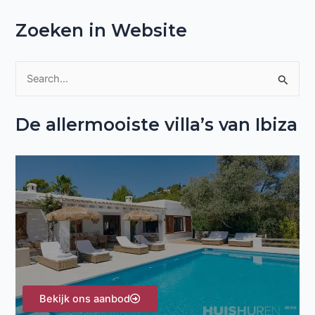
Zoeken in Website
Z
o
De allermooiste villa’s van Ibiza
e
k
n
a
a
r
:
Bekijk ons aanbod