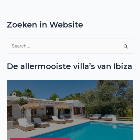
Zoeken in Website
Z
o
De allermooiste villa’s van Ibiza
e
k
n
a
a
r
: