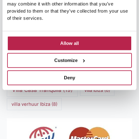
may combine it with other information that you’ve
Luxe Villa Verhuur
(12)
provided to them or that they’ve collected from your use
of their services.
Luxe Villa Verhuur Ibiza
(8)
Middellandse Zee
(5)
Natuurlijke schoonheid Ibiza
(6)
Allow all
Santa Gertrudis
(5)
Sa Pedrera
(5)
Customize
Sa Pedrera de Cala d'Hort
(5)
Torre des Savinar
(8)
Deny
Villa Casa Tranquila
(19)
villa ibiza
(6)
villa verhuur Ibiza
(8)