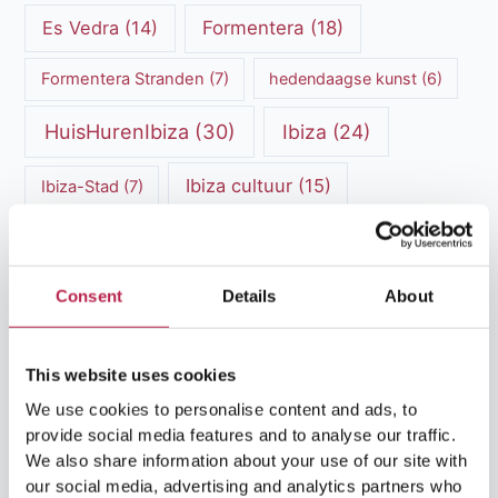
Es Vedra
(14)
Formentera
(18)
Formentera Stranden
(7)
hedendaagse kunst
(6)
HuisHurenIbiza
(30)
Ibiza
(24)
Ibiza cultuur
(15)
Ibiza-Stad
(7)
Ibiza Geschiedenis
(11)
Ibiza nachtleven
(12)
Ibiza Reisgids
(5)
Ibiza reistips
(5)
Consent
Details
About
Ibiza restaurants
(9)
Ibiza stranden
(7)
This website uses cookies
ibiza vakantie
(14)
ibiza villas
(15)
We use cookies to personalise content and ads, to
Ibiza Villa Verhuur
(6)
luxe vakantie
(5)
provide social media features and to analyse our traffic.
We also share information about your use of our site with
Luxe villa's Ibiza
(43)
luxe villas
(13)
our social media, advertising and analytics partners who