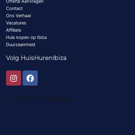
Offerte Aanvragen
Contact
Ons Verhaal
Vacatures
Affiliate
Huis kopen op Ibiza
Duurzaamheid
Volg HuisHurenIbiza
I
F
n
a
s
c
t
e
a
b
g
o
r
o
a
k
m