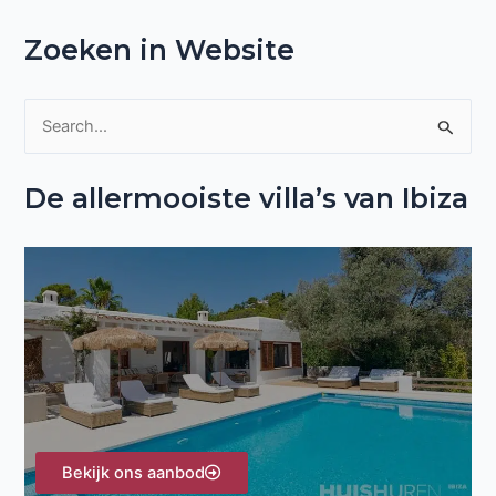
Zoeken in Website
Z
o
De allermooiste villa’s van Ibiza
e
k
n
a
a
r
:
Bekijk ons aanbod