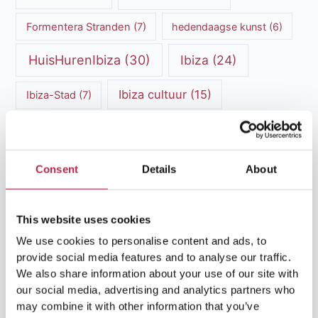
Formentera Stranden
(7)
hedendaagse kunst
(6)
HuisHurenIbiza
(30)
Ibiza
(24)
Ibiza cultuur
(15)
Ibiza-Stad
(7)
Ibiza Geschiedenis
(11)
Ibiza nachtleven
(12)
Ibiza Reisgids
(5)
Ibiza reistips
(5)
Consent
Details
About
Ibiza restaurants
(9)
Ibiza stranden
(7)
ibiza vakantie
(14)
ibiza villas
(15)
This website uses cookies
We use cookies to personalise content and ads, to
Ibiza Villa Verhuur
(6)
luxe vakantie
(5)
provide social media features and to analyse our traffic.
We also share information about your use of our site with
Luxe villa's Ibiza
(43)
luxe villas
(13)
our social media, advertising and analytics partners who
may combine it with other information that you’ve