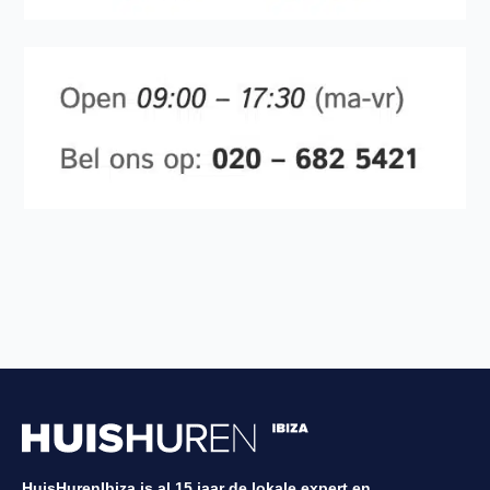
HuisHurenIbiza is al 15 jaar de lokale expert en