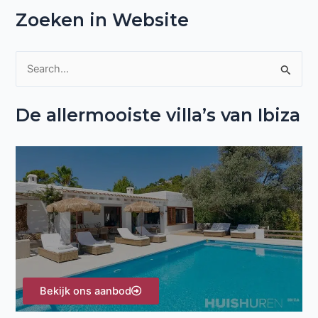
Zoeken in Website
Z
o
De allermooiste villa’s van Ibiza
e
k
n
a
a
r
:
Bekijk ons aanbod