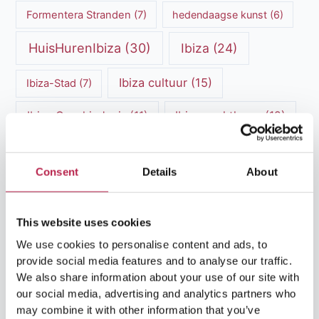
Formentera Stranden
(7)
hedendaagse kunst
(6)
HuisHurenIbiza
(30)
Ibiza
(24)
Ibiza cultuur
(15)
Ibiza-Stad
(7)
Ibiza Geschiedenis
(11)
Ibiza nachtleven
(12)
Ibiza Reisgids
(5)
Ibiza reistips
(5)
Consent
Details
About
Ibiza restaurants
(9)
Ibiza stranden
(7)
ibiza vakantie
(14)
ibiza villas
(15)
This website uses cookies
Ibiza Villa Verhuur
(6)
luxe vakantie
(5)
We use cookies to personalise content and ads, to
provide social media features and to analyse our traffic.
Luxe villa's Ibiza
(43)
luxe villas
(13)
We also share information about your use of our site with
our social media, advertising and analytics partners who
Luxe Villa Verhuur
(12)
may combine it with other information that you’ve