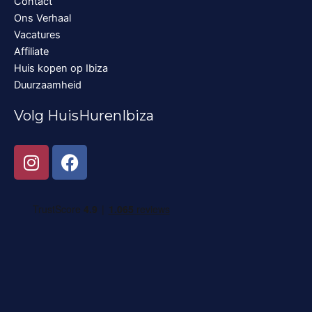
Contact
Ons Verhaal
Vacatures
Affiliate
Huis kopen op Ibiza
Duurzaamheid
Volg HuisHurenIbiza
I
F
n
a
s
c
t
e
a
b
g
o
r
o
a
k
m