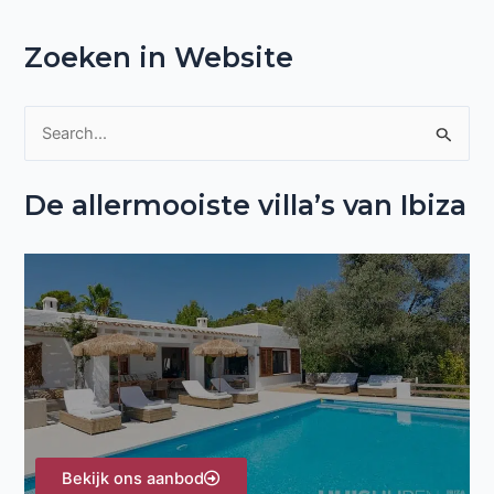
Zoeken in Website
Z
o
De allermooiste villa’s van Ibiza
e
k
n
a
a
r
:
Bekijk ons aanbod