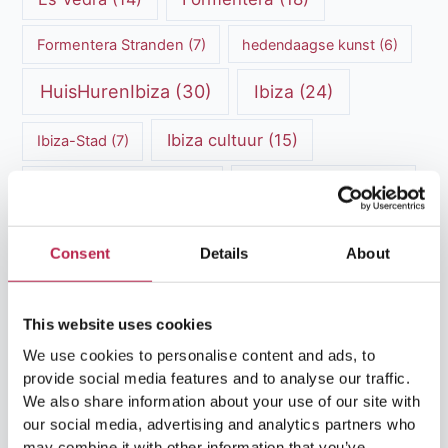
Formentera Stranden
(7)
hedendaagse kunst
(6)
HuisHurenIbiza
(30)
Ibiza
(24)
Ibiza cultuur
(15)
Ibiza-Stad
(7)
Ibiza Geschiedenis
(11)
Ibiza nachtleven
(12)
Ibiza Reisgids
(5)
Ibiza reistips
(5)
Consent
Details
About
Ibiza restaurants
(9)
Ibiza stranden
(7)
ibiza vakantie
(14)
ibiza villas
(15)
This website uses cookies
We use cookies to personalise content and ads, to
Ibiza Villa Verhuur
(6)
luxe vakantie
(5)
provide social media features and to analyse our traffic.
We also share information about your use of our site with
Luxe villa's Ibiza
(43)
luxe villas
(13)
our social media, advertising and analytics partners who
may combine it with other information that you’ve