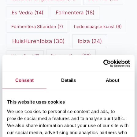
Es Vedra
(14)
Formentera
(18)
Formentera Stranden
(7)
hedendaagse kunst
(6)
HuisHurenIbiza
(30)
Ibiza
(24)
Ibiza cultuur
(15)
Ibiza-Stad
(7)
Ibiza Geschiedenis
(11)
Ibiza nachtleven
(12)
Consent
Details
About
Ibiza Reisgids
(5)
Ibiza reistips
(5)
Ibiza restaurants
(9)
Ibiza stranden
(7)
This website uses cookies
ibiza vakantie
(14)
ibiza villas
(15)
We use cookies to personalise content and ads, to
provide social media features and to analyse our traffic.
Ibiza Villa Verhuur
(6)
luxe vakantie
(5)
We also share information about your use of our site with
our social media, advertising and analytics partners who