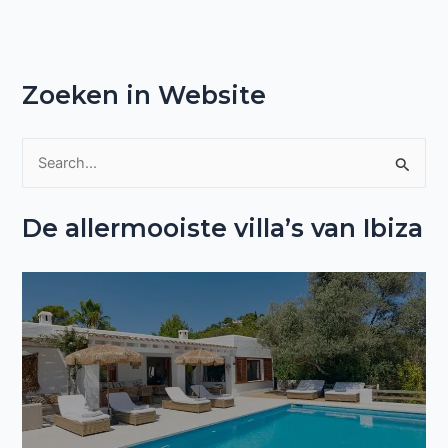
Zoeken in Website
Z
o
De allermooiste villa’s van Ibiza
e
k
n
a
a
r
: