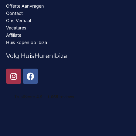
Offerte Aanvragen
Contact
Ons Verhaal
Vacatures
Affiliate
Huis kopen op Ibiza
Volg HuisHurenIbiza
I
F
n
a
s
c
t
e
a
b
g
o
r
o
a
k
m