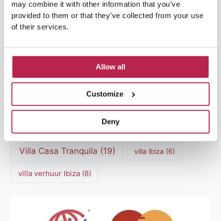
Luxe villa's Ibiza
(43)
luxe villas
(13)
may combine it with other information that you’ve
provided to them or that they’ve collected from your use
Luxe Villa Verhuur
(12)
of their services.
Luxe Villa Verhuur Ibiza
(8)
Middellandse Zee
(5)
Allow all
Natuurlijke schoonheid Ibiza
(6)
Santa Gertrudis
(5)
Sa Pedrera
(5)
Customize
Sa Pedrera de Cala d'Hort
(5)
Deny
Torre des Savinar
(8)
Villa Casa Tranquila
(19)
villa ibiza
(6)
villa verhuur Ibiza
(8)