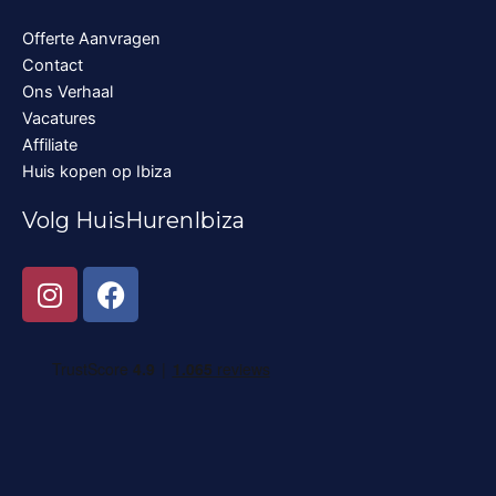
Offerte Aanvragen
Contact
Ons Verhaal
Vacatures
Affiliate
Huis kopen op Ibiza
Volg HuisHurenIbiza
I
F
n
a
s
c
t
e
a
b
g
o
r
o
a
k