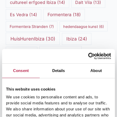
cultureel erfgoed Ibiza
(14)
Dalt Vila
(13)
Es Vedra
(14)
Formentera
(18)
Formentera Stranden
(7)
hedendaagse kunst
(6)
HuisHurenIbiza
(30)
Ibiza
(24)
Ibiza cultuur
(15)
Ibiza-Stad
(7)
Ibiza Geschiedenis
(11)
Ibiza nachtleven
(12)
Consent
Details
About
Ibiza Reisgids
(5)
Ibiza reistips
(5)
Ibiza restaurants
(9)
Ibiza stranden
(7)
This website uses cookies
ibiza vakantie
(14)
ibiza villas
(15)
We use cookies to personalise content and ads, to
provide social media features and to analyse our traffic.
Ibiza Villa Verhuur
(6)
luxe vakantie
(5)
We also share information about your use of our site with
our social media, advertising and analytics partners who