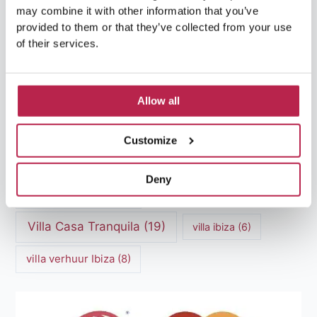
Luxe villa's Ibiza
(43)
luxe villas
(13)
may combine it with other information that you’ve
provided to them or that they’ve collected from your use
of their services.
Luxe Villa Verhuur
(12)
Luxe Villa Verhuur Ibiza
(8)
Middellandse Zee
(5)
Allow all
Natuurlijke schoonheid Ibiza
(6)
Santa Gertrudis
(5)
Sa Pedrera
(5)
Customize
Sa Pedrera de Cala d'Hort
(5)
Deny
Torre des Savinar
(8)
Villa Casa Tranquila
(19)
villa ibiza
(6)
villa verhuur Ibiza
(8)