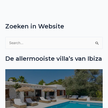
Zoeken in Website
Z
o
De allermooiste villa’s van Ibiza
e
k
n
a
a
r
: