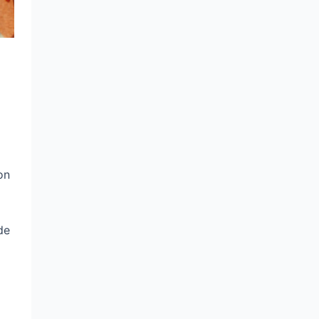
on
de