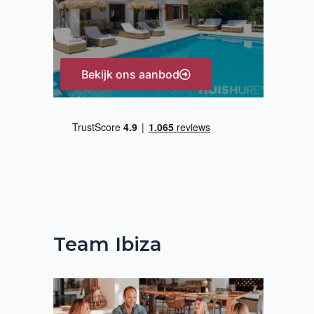
:
Bekijk ons aanbod
Team Ibiza