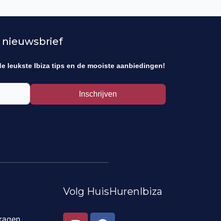
 nieuwsbrief
de leukste Ibiza tips en de mooiste aanbiedingen!
Inschrijven
Volg HuisHurenIbiza
I
F
ragen