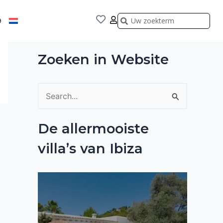
Zoeken
Zoeken
9
Zoeken in Website
Z
o
De allermooiste
e
villa’s van Ibiza
k
n
a
a
r