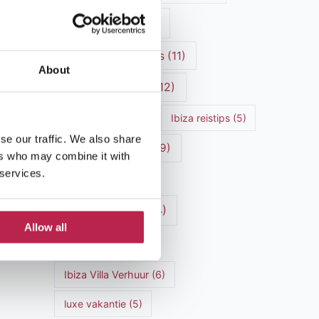
Ibiza cultuur
(15)
Ibiza Geschiedenis
(11)
About
Ibiza nachtleven
(12)
Ibiza Reisgids
(5)
Ibiza reistips
(5)
se our traffic. We also share
Ibiza restaurants
(9)
ers who may combine it with
 services.
Ibiza stranden
(7)
ibiza vakantie
(14)
Allow all
ibiza villas
(15)
Ibiza Villa Verhuur
(6)
luxe vakantie
(5)