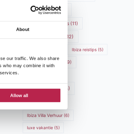
Ibiza cultuur
(15)
Ibiza Geschiedenis
(11)
About
Ibiza nachtleven
(12)
Ibiza Reisgids
(5)
Ibiza reistips
(5)
se our traffic. We also share
Ibiza restaurants
(9)
ers who may combine it with
 services.
Ibiza stranden
(7)
ibiza vakantie
(14)
Allow all
ibiza villas
(15)
Ibiza Villa Verhuur
(6)
luxe vakantie
(5)