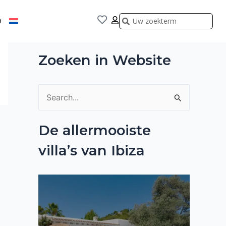
Zoeken
Zoeken
9
Zoeken in Website
Z
o
De allermooiste
e
villa’s van Ibiza
k
n
a
a
r