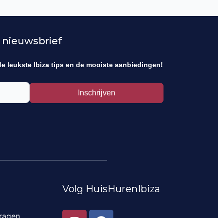
 nieuwsbrief
de leukste Ibiza tips en de mooiste aanbiedingen!
Inschrijven
Volg HuisHurenIbiza
I
F
ragen