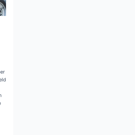
er
eld
n
e