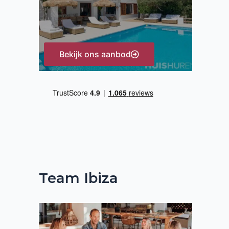
:
Bekijk ons aanbod
Team Ibiza