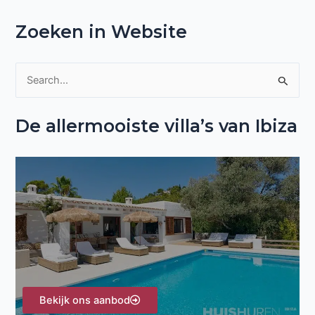
Zoeken in Website
Z
o
De allermooiste villa’s van Ibiza
e
k
n
a
a
r
:
Bekijk ons aanbod