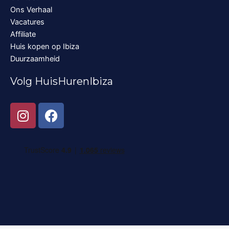
Ons Verhaal
Vacatures
Affiliate
Huis kopen op Ibiza
Duurzaamheid
Volg HuisHurenIbiza
I
F
n
a
s
c
t
e
a
b
g
o
r
o
a
k
m