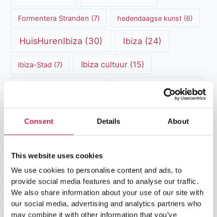
Formentera Stranden
(7)
hedendaagse kunst
(6)
HuisHurenIbiza
(30)
Ibiza
(24)
Ibiza cultuur
(15)
Ibiza-Stad
(7)
Ibiza Geschiedenis
(11)
Ibiza nachtleven
(12)
Ibiza Reisgids
(5)
Ibiza reistips
(5)
Consent
Details
About
Ibiza restaurants
(9)
Ibiza stranden
(7)
ibiza vakantie
(14)
ibiza villas
(15)
This website uses cookies
We use cookies to personalise content and ads, to
Ibiza Villa Verhuur
(6)
luxe vakantie
(5)
provide social media features and to analyse our traffic.
Luxe villa's Ibiza
(43)
We also share information about your use of our site with
luxe villas
(13)
our social media, advertising and analytics partners who
may combine it with other information that you’ve