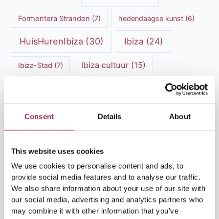
Formentera Stranden
(7)
hedendaagse kunst
(6)
HuisHurenIbiza
(30)
Ibiza
(24)
Ibiza cultuur
(15)
Ibiza-Stad
(7)
Ibiza Geschiedenis
(11)
Ibiza nachtleven
(12)
Ibiza Reisgids
(5)
Ibiza reistips
(5)
Consent
Details
About
Ibiza restaurants
(9)
Ibiza stranden
(7)
ibiza vakantie
(14)
ibiza villas
(15)
This website uses cookies
We use cookies to personalise content and ads, to
Ibiza Villa Verhuur
(6)
luxe vakantie
(5)
provide social media features and to analyse our traffic.
We also share information about your use of our site with
Luxe villa's Ibiza
(43)
luxe villas
(13)
our social media, advertising and analytics partners who
may combine it with other information that you’ve