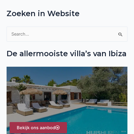
Zoeken in Website
Z
o
De allermooiste villa’s van Ibiza
e
k
n
a
a
r
:
Bekijk ons aanbod