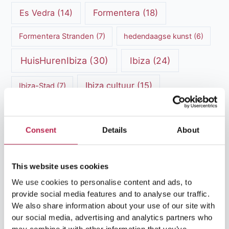
Es Vedra
(14)
Formentera
(18)
Formentera Stranden
(7)
hedendaagse kunst
(6)
HuisHurenIbiza
(30)
Ibiza
(24)
Ibiza cultuur
(15)
Ibiza-Stad
(7)
Ibiza Geschiedenis
(11)
Ibiza nachtleven
(12)
Consent
Details
About
Ibiza Reisgids
(5)
Ibiza reistips
(5)
Ibiza restaurants
(9)
Ibiza stranden
(7)
This website uses cookies
ibiza vakantie
(14)
ibiza villas
(15)
We use cookies to personalise content and ads, to
provide social media features and to analyse our traffic.
Ibiza Villa Verhuur
(6)
luxe vakantie
(5)
We also share information about your use of our site with
our social media, advertising and analytics partners who
Luxe villa's Ibiza
(43)
luxe villas
(13)