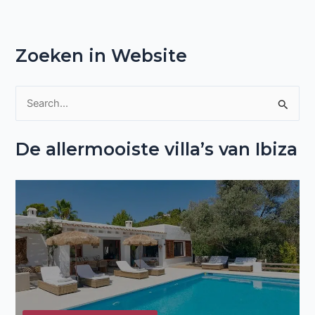
Zoeken in Website
Z
o
De allermooiste villa’s van Ibiza
e
k
n
a
a
r
: