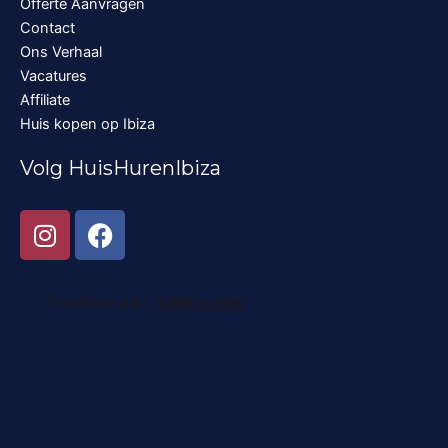
Offerte Aanvragen
Contact
Ons Verhaal
Vacatures
Affiliate
Huis kopen op Ibiza
Volg HuisHurenIbiza
I
F
n
a
s
c
t
e
a
b
g
o
r
o
a
k
m