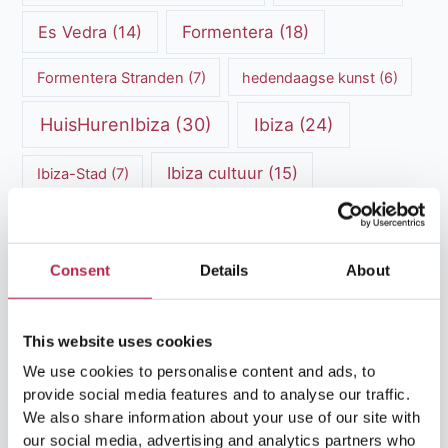
Es Vedra
(14)
Formentera
(18)
Formentera Stranden
(7)
hedendaagse kunst
(6)
HuisHurenIbiza
(30)
Ibiza
(24)
Ibiza cultuur
(15)
Ibiza-Stad
(7)
Ibiza Geschiedenis
(11)
Ibiza nachtleven
(12)
Ibiza Reisgids
(5)
Ibiza reistips
(5)
Consent
Details
About
Ibiza restaurants
(9)
Ibiza stranden
(7)
This website uses cookies
ibiza vakantie
(14)
ibiza villas
(15)
We use cookies to personalise content and ads, to
Ibiza Villa Verhuur
(6)
luxe vakantie
(5)
provide social media features and to analyse our traffic.
We also share information about your use of our site with
Luxe villa's Ibiza
(43)
luxe villas
(13)
our social media, advertising and analytics partners who