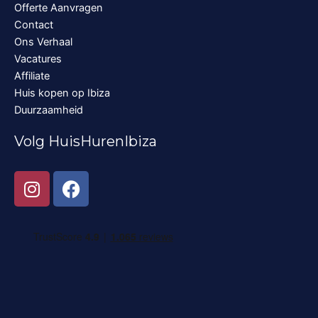
Offerte Aanvragen
Contact
Ons Verhaal
Vacatures
Affiliate
Huis kopen op Ibiza
Duurzaamheid
Volg HuisHurenIbiza
I
F
n
a
s
c
t
e
a
b
g
o
r
o
a
k