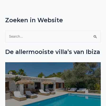
Zoeken in Website
Z
o
De allermooiste villa’s van Ibiza
e
k
n
a
a
r
: