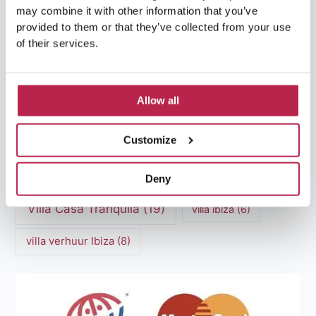
may combine it with other information that you’ve
provided to them or that they’ve collected from your use
Luxe Villa Verhuur
(12)
of their services.
Luxe Villa Verhuur Ibiza
(8)
Middellandse Zee
(5)
Natuurlijke schoonheid Ibiza
(6)
Allow all
Santa Gertrudis
(5)
Sa Pedrera
(5)
Customize
Sa Pedrera de Cala d'Hort
(5)
Torre des Savinar
(8)
Deny
Villa Casa Tranquila
(19)
villa ibiza
(6)
villa verhuur Ibiza
(8)