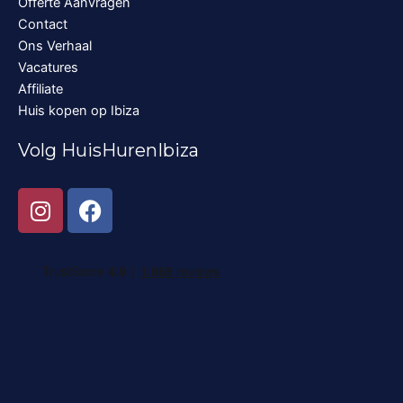
Offerte Aanvragen
Contact
Ons Verhaal
Vacatures
Affiliate
Huis kopen op Ibiza
Volg HuisHurenIbiza
I
F
n
a
s
c
t
e
a
b
g
o
r
o
a
k
m