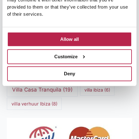
provided to them or that they’ve collected from your use
Luxe Villa Verhuur
(12)
of their services.
Luxe Villa Verhuur Ibiza
(8)
Middellandse Zee
(5)
Natuurlijke schoonheid Ibiza
(6)
Allow all
Santa Gertrudis
(5)
Sa Pedrera
(5)
Customize
Sa Pedrera de Cala d'Hort
(5)
Deny
Torre des Savinar
(8)
Villa Casa Tranquila
(19)
villa ibiza
(6)
villa verhuur Ibiza
(8)