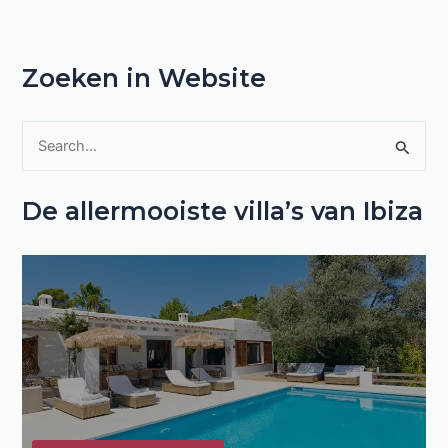
Zoeken in Website
Z
o
De allermooiste villa’s van Ibiza
e
k
n
a
a
r
: