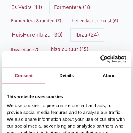
Es Vedra
(14)
Formentera
(18)
Formentera Stranden
(7)
hedendaagse kunst
(6)
HuisHurenIbiza
(30)
Ibiza
(24)
Ibiza cultuur
(15)
Ibiza-Stad
(7)
Ibiza Geschiedenis
(11)
Ibiza nachtleven
(12)
Consent
Details
About
Ibiza Reisgids
(5)
Ibiza reistips
(5)
Ibiza restaurants
(9)
Ibiza stranden
(7)
This website uses cookies
ibiza vakantie
(14)
ibiza villas
(15)
We use cookies to personalise content and ads, to
provide social media features and to analyse our traffic.
Ibiza Villa Verhuur
(6)
luxe vakantie
(5)
We also share information about your use of our site with
our social media, advertising and analytics partners who
Luxe villa's Ibiza
(43)
luxe villas
(13)
may combine it with other information that you’ve