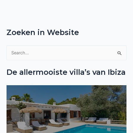
Zoeken in Website
Z
o
De allermooiste villa’s van Ibiza
e
k
n
a
a
r
: