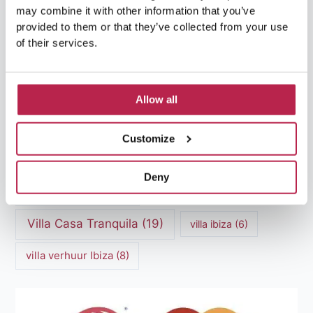
Luxe villa's Ibiza
(43)
luxe villas
(13)
may combine it with other information that you’ve
provided to them or that they’ve collected from your use
of their services.
Luxe Villa Verhuur
(12)
Luxe Villa Verhuur Ibiza
(8)
Middellandse Zee
(5)
Allow all
Natuurlijke schoonheid Ibiza
(6)
Santa Gertrudis
(5)
Sa Pedrera
(5)
Customize
Sa Pedrera de Cala d'Hort
(5)
Deny
Torre des Savinar
(8)
Villa Casa Tranquila
(19)
villa ibiza
(6)
villa verhuur Ibiza
(8)