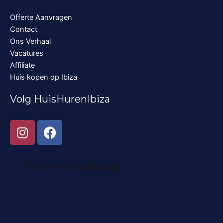
Offerte Aanvragen
Contact
Ons Verhaal
Vacatures
Affiliate
Huis kopen op Ibiza
Volg HuisHurenIbiza
I
F
n
a
s
c
t
e
a
b
g
o
r
o
a
k