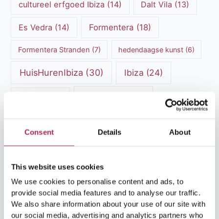
cultureel erfgoed Ibiza
(14)
Dalt Vila
(13)
Es Vedra
(14)
Formentera
(18)
Formentera Stranden
(7)
hedendaagse kunst
(6)
HuisHurenIbiza
(30)
Ibiza
(24)
Ibiza cultuur
(15)
Ibiza-Stad
(7)
Ibiza Geschiedenis
(11)
Ibiza nachtleven
(12)
Consent
Details
About
Ibiza Reisgids
(5)
Ibiza reistips
(5)
Ibiza restaurants
(9)
Ibiza stranden
(7)
This website uses cookies
ibiza vakantie
(14)
ibiza villas
(15)
We use cookies to personalise content and ads, to
provide social media features and to analyse our traffic.
Ibiza Villa Verhuur
(6)
luxe vakantie
(5)
We also share information about your use of our site with
our social media, advertising and analytics partners who