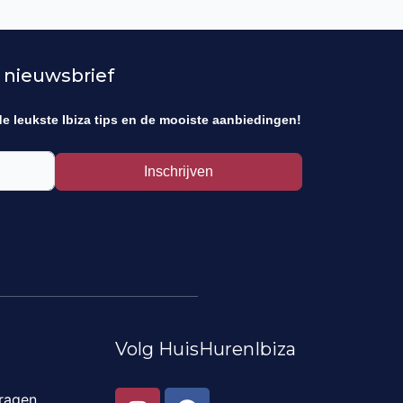
 nieuwsbrief
de leukste Ibiza tips en de mooiste aanbiedingen!
Inschrijven
Volg HuisHurenIbiza
I
F
ragen