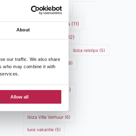
Ibiza cultuur
(15)
Ibiza Geschiedenis
(11)
About
Ibiza nachtleven
(12)
Ibiza Reisgids
(5)
Ibiza reistips
(5)
se our traffic. We also share
Ibiza restaurants
(9)
ers who may combine it with
 services.
Ibiza stranden
(7)
ibiza vakantie
(14)
Allow all
ibiza villas
(15)
Ibiza Villa Verhuur
(6)
luxe vakantie
(5)