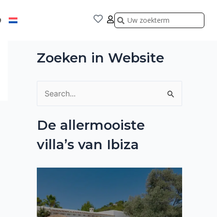
Zoeken
Zoeken
9
Zoeken in Website
Z
o
De allermooiste
e
villa’s van Ibiza
k
n
a
a
r