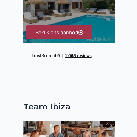
:
Bekijk ons aanbod
Team Ibiza