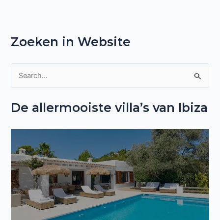
Zoeken in Website
Z
o
De allermooiste villa’s van Ibiza
e
k
n
a
a
r
: