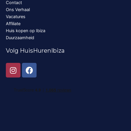
Contact
Ons Verhaal
Vacatures
Affiliate
Huis kopen op Ibiza
Duurzaamheid
Volg HuisHurenIbiza
I
F
n
a
s
c
t
e
a
b
g
o
r
o
a
k
m