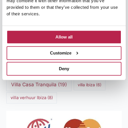
may combine it with other information that you’ve
provided to them or that they’ve collected from your use
Luxe Villa Verhuur
(12)
of their services.
Luxe Villa Verhuur Ibiza
(8)
Middellandse Zee
(5)
Natuurlijke schoonheid Ibiza
(6)
Allow all
Santa Gertrudis
(5)
Sa Pedrera
(5)
Customize
Sa Pedrera de Cala d'Hort
(5)
Deny
Torre des Savinar
(8)
Villa Casa Tranquila
(19)
villa ibiza
(6)
villa verhuur Ibiza
(8)