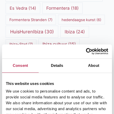
Es Vedra
(14)
Formentera
(18)
Formentera Stranden
(7)
hedendaagse kunst
(6)
HuisHurenIbiza
(30)
Ibiza
(24)
Ibiza cultuur
(15)
Ibiza-Stad
(7)
Ibiza Geschiedenis
(11)
Ibiza nachtleven
(12)
Consent
Details
About
Ibiza Reisgids
(5)
Ibiza reistips
(5)
Ibiza restaurants
(9)
Ibiza stranden
(7)
This website uses cookies
ibiza vakantie
(14)
ibiza villas
(15)
We use cookies to personalise content and ads, to
provide social media features and to analyse our traffic.
Ibiza Villa Verhuur
(6)
luxe vakantie
(5)
We also share information about your use of our site with
our social media, advertising and analytics partners who
Luxe villa's Ibiza
(43)
luxe villas
(13)