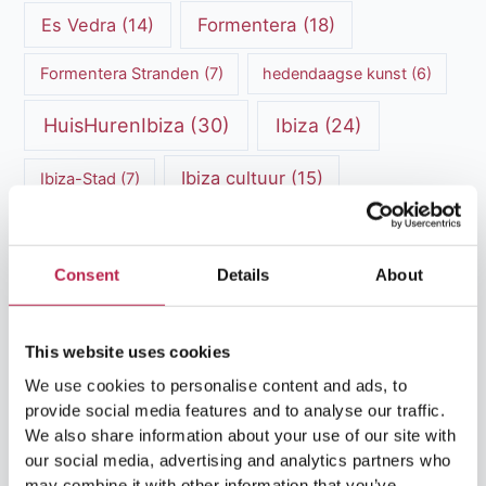
Es Vedra
(14)
Formentera
(18)
Formentera Stranden
(7)
hedendaagse kunst
(6)
HuisHurenIbiza
(30)
Ibiza
(24)
Ibiza cultuur
(15)
Ibiza-Stad
(7)
Ibiza Geschiedenis
(11)
Ibiza nachtleven
(12)
Ibiza Reisgids
(5)
Ibiza reistips
(5)
Consent
Details
About
Ibiza restaurants
(9)
Ibiza stranden
(7)
This website uses cookies
ibiza vakantie
(14)
ibiza villas
(15)
We use cookies to personalise content and ads, to
provide social media features and to analyse our traffic.
Ibiza Villa Verhuur
(6)
luxe vakantie
(5)
We also share information about your use of our site with
our social media, advertising and analytics partners who
Luxe villa's Ibiza
(43)
luxe villas
(13)
may combine it with other information that you’ve