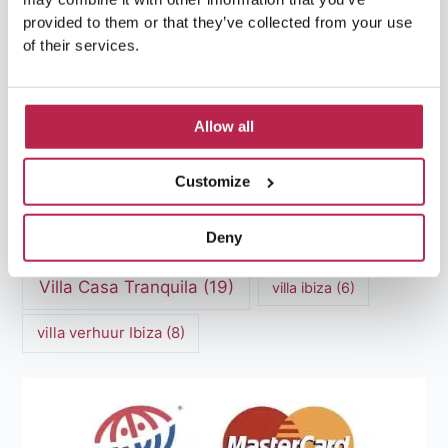
provided to them or that they’ve collected from your use
Luxe Villa Verhuur
(12)
of their services.
Luxe Villa Verhuur Ibiza
(8)
Middellandse Zee
(5)
Natuurlijke schoonheid Ibiza
(6)
Allow all
Santa Gertrudis
(5)
Sa Pedrera
(5)
Customize
Sa Pedrera de Cala d'Hort
(5)
Deny
Torre des Savinar
(8)
Villa Casa Tranquila
(19)
villa ibiza
(6)
villa verhuur Ibiza
(8)