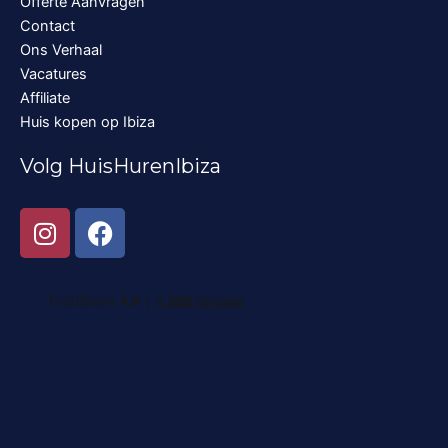
Offerte Aanvragen
Contact
Ons Verhaal
Vacatures
Affiliate
Huis kopen op Ibiza
Volg HuisHurenIbiza
I
F
n
a
s
c
t
e
a
b
g
o
r
o
a
k
m