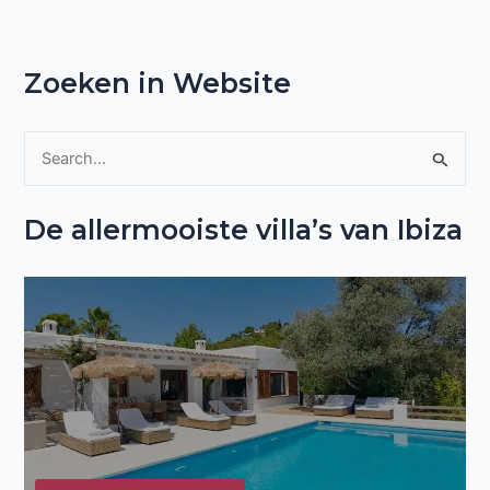
Zoeken in Website
Z
o
De allermooiste villa’s van Ibiza
e
k
n
a
a
r
: