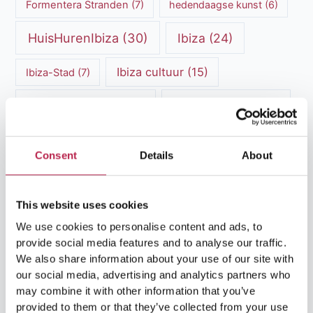
Formentera Stranden
(7)
hedendaagse kunst
(6)
HuisHurenIbiza
(30)
Ibiza
(24)
Ibiza cultuur
(15)
Ibiza-Stad
(7)
Ibiza Geschiedenis
(11)
Ibiza nachtleven
(12)
Ibiza Reisgids
(5)
Ibiza reistips
(5)
Consent
Details
About
Ibiza restaurants
(9)
Ibiza stranden
(7)
ibiza vakantie
(14)
ibiza villas
(15)
This website uses cookies
Ibiza Villa Verhuur
(6)
luxe vakantie
(5)
We use cookies to personalise content and ads, to
provide social media features and to analyse our traffic.
Luxe villa's Ibiza
(43)
luxe villas
(13)
We also share information about your use of our site with
our social media, advertising and analytics partners who
may combine it with other information that you’ve
Luxe Villa Verhuur
(12)
provided to them or that they’ve collected from your use