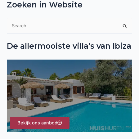
Zoeken in Website
Z
o
De allermooiste villa’s van Ibiza
e
k
n
a
a
r
:
Bekijk ons aanbod