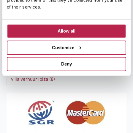
provided to them or that they’ve collected from your use
Luxe Villa Verhuur Ibiza
(8)
Middellandse Zee
(5)
of their services.
Natuurlijke schoonheid Ibiza
(6)
Santa Gertrudis
(5)
Sa Pedrera
(5)
Allow all
Sa Pedrera de Cala d'Hort
(5)
Customize
Torre des Savinar
(8)
Deny
Villa Casa Tranquila
(19)
villa ibiza
(6)
villa verhuur Ibiza
(8)