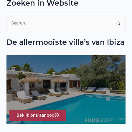
Zoeken in Website
Z
o
De allermooiste villa’s van Ibiza
e
k
n
a
a
r
:
Bekijk ons aanbod