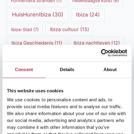
Formentera Stranden
(7)
hedendaagse kunst
(6)
HuisHurenIbiza
(30)
Ibiza
(24)
Ibiza cultuur
(15)
Ibiza-Stad
(7)
Ibiza Geschiedenis
(11)
Ibiza nachtleven
(12)
Ibiza Reisgids
(5)
Ibiza reistips
(5)
Ibiza restaurants
(9)
Ibiza stranden
(7)
Consent
Details
About
ibiza vakantie
(14)
ibiza villas
(15)
This website uses cookies
Ibiza Villa Verhuur
(6)
luxe vakantie
(5)
We use cookies to personalise content and ads, to
provide social media features and to analyse our traffic.
Luxe villa's Ibiza
(43)
luxe villas
(13)
We also share information about your use of our site with
our social media, advertising and analytics partners who
Luxe Villa Verhuur
(12)
may combine it with other information that you’ve