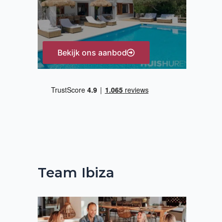
:
Bekijk ons aanbod
Team Ibiza