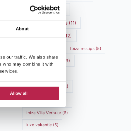
Ibiza cultuur
(15)
Ibiza Geschiedenis
(11)
About
Ibiza nachtleven
(12)
Ibiza Reisgids
(5)
Ibiza reistips
(5)
se our traffic. We also share
Ibiza restaurants
(9)
ers who may combine it with
 services.
Ibiza stranden
(7)
ibiza vakantie
(14)
Allow all
ibiza villas
(15)
Ibiza Villa Verhuur
(6)
luxe vakantie
(5)