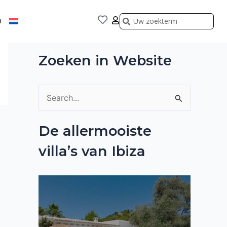
Zoeken
Zoeken
9
Zoeken in Website
Z
o
De allermooiste
e
villa’s van Ibiza
k
n
a
a
r