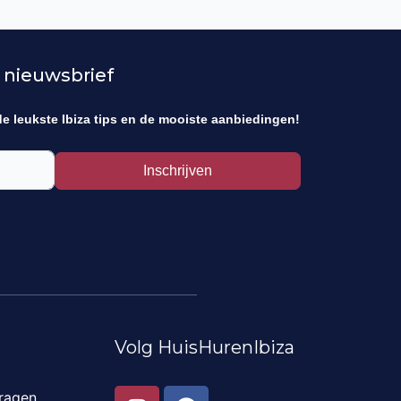
 nieuwsbrief
de leukste Ibiza tips en de mooiste aanbiedingen!
Inschrijven
Volg HuisHurenIbiza
I
F
ragen