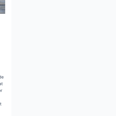
de
at
er
t