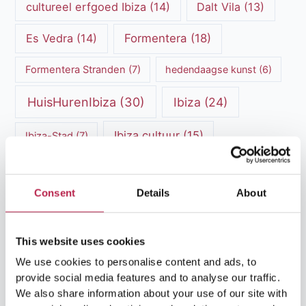
cultureel erfgoed Ibiza
(14)
Dalt Vila
(13)
Es Vedra
(14)
Formentera
(18)
Formentera Stranden
(7)
hedendaagse kunst
(6)
HuisHurenIbiza
(30)
Ibiza
(24)
Ibiza cultuur
(15)
Ibiza-Stad
(7)
Ibiza Geschiedenis
(11)
Ibiza nachtleven
(12)
Consent
Details
About
Ibiza Reisgids
(5)
Ibiza reistips
(5)
Ibiza restaurants
(9)
Ibiza stranden
(7)
This website uses cookies
ibiza vakantie
(14)
ibiza villas
(15)
We use cookies to personalise content and ads, to
provide social media features and to analyse our traffic.
Ibiza Villa Verhuur
(6)
luxe vakantie
(5)
We also share information about your use of our site with