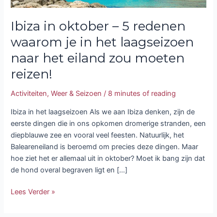
het
Ibiza in oktober – 5 redenen
eiland
zou
waarom je in het laagseizoen
moeten
naar het eiland zou moeten
reizen!
reizen!
Activiteiten
,
Weer & Seizoen
/
8 minutes of reading
Ibiza in het laagseizoen Als we aan Ibiza denken, zijn de
eerste dingen die in ons opkomen dromerige stranden, een
diepblauwe zee en vooral veel feesten. Natuurlijk, het
Baleareneiland is beroemd om precies deze dingen. Maar
hoe ziet het er allemaal uit in oktober? Moet ik bang zijn dat
de hond overal begraven ligt en […]
Lees Verder »