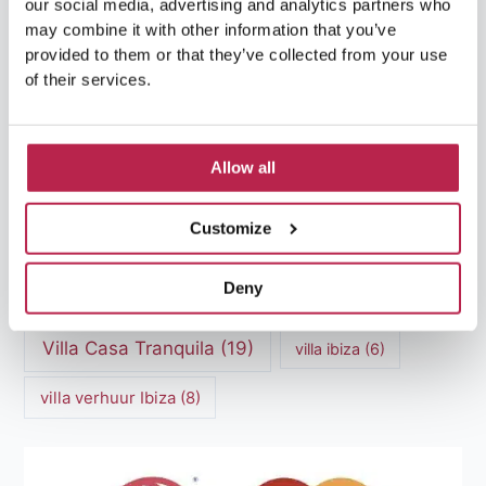
our social media, advertising and analytics partners who
Luxe villa's Ibiza
(43)
luxe villas
(13)
may combine it with other information that you’ve
provided to them or that they’ve collected from your use
Luxe Villa Verhuur
(12)
of their services.
Luxe Villa Verhuur Ibiza
(8)
Middellandse Zee
(5)
Natuurlijke schoonheid Ibiza
(6)
Allow all
Santa Gertrudis
(5)
Sa Pedrera
(5)
Customize
Sa Pedrera de Cala d'Hort
(5)
Deny
Torre des Savinar
(8)
Villa Casa Tranquila
(19)
villa ibiza
(6)
villa verhuur Ibiza
(8)