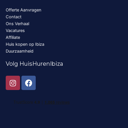
Offerte Aanvragen
Contact
Ons Verhaal
Vacatures
Affiliate
Huis kopen op Ibiza
Duurzaamheid
Volg HuisHurenIbiza
I
F
n
a
s
c
t
e
a
b
g
o
r
o