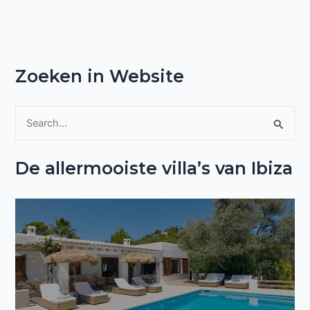
Zoeken in Website
Z
o
De allermooiste villa’s van Ibiza
e
k
n
a
a
r
: