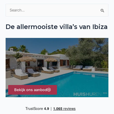
Z
o
De allermooiste villa’s van Ibiza
e
k
n
a
a
r
:
Bekijk ons aanbod