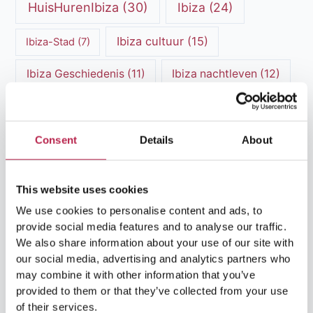
HuisHurenIbiza
(30)
Ibiza
(24)
Ibiza cultuur
(15)
Ibiza-Stad
(7)
Ibiza Geschiedenis
(11)
Ibiza nachtleven
(12)
Ibiza Reisgids
(5)
Ibiza reistips
(5)
Ibiza restaurants
(9)
Ibiza stranden
(7)
Consent
Details
About
ibiza vakantie
(14)
ibiza villas
(15)
This website uses cookies
Ibiza Villa Verhuur
(6)
luxe vakantie
(5)
We use cookies to personalise content and ads, to
Luxe villa's Ibiza
(43)
provide social media features and to analyse our traffic.
luxe villas
(13)
We also share information about your use of our site with
our social media, advertising and analytics partners who
Luxe Villa Verhuur
(12)
may combine it with other information that you’ve
provided to them or that they’ve collected from your use
Luxe Villa Verhuur Ibiza
(8)
Middellandse Zee
(5)
of their services.