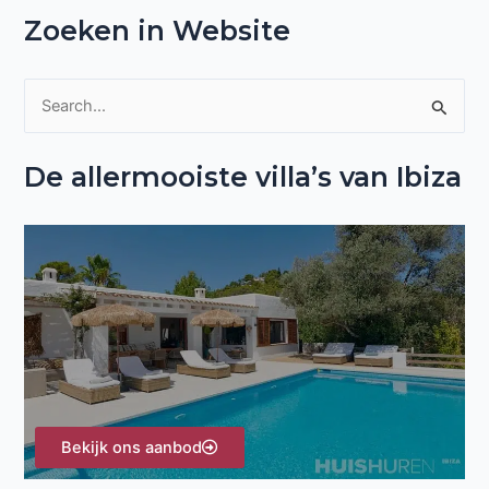
Zoeken in Website
Z
o
De allermooiste villa’s van Ibiza
e
k
n
a
a
r
:
Bekijk ons aanbod