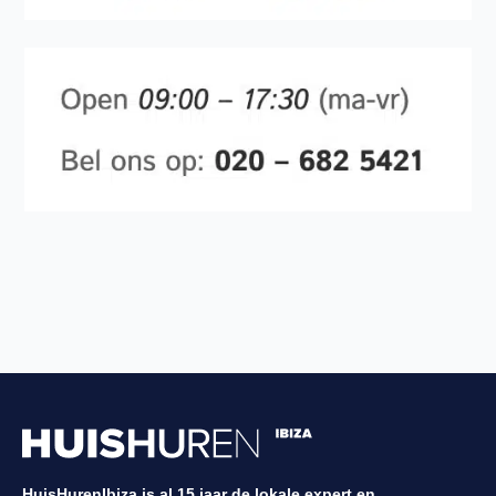
HuisHurenIbiza is al 15 jaar de lokale expert en