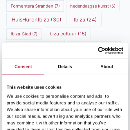
Formentera Stranden
(7)
hedendaagse kunst
(6)
HuisHurenIbiza
(30)
Ibiza
(24)
Ibiza cultuur
(15)
Ibiza-Stad
(7)
Ibiza Geschiedenis
(11)
Ibiza nachtleven
(12)
Ibiza Reisgids
(5)
Ibiza reistips
(5)
Consent
Details
About
Ibiza restaurants
(9)
Ibiza stranden
(7)
ibiza vakantie
(14)
ibiza villas
(15)
This website uses cookies
We use cookies to personalise content and ads, to
Ibiza Villa Verhuur
(6)
luxe vakantie
(5)
provide social media features and to analyse our traffic.
We also share information about your use of our site with
Luxe villa's Ibiza
(43)
luxe villas
(13)
our social media, advertising and analytics partners who
may combine it with other information that you’ve
Luxe Villa Verhuur
(12)
provided to them or that they’ve collected from your use