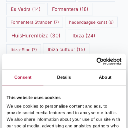
Es Vedra
(14)
Formentera
(18)
Formentera Stranden
(7)
hedendaagse kunst
(6)
HuisHurenIbiza
(30)
Ibiza
(24)
Ibiza cultuur
(15)
Ibiza-Stad
(7)
Ibiza Geschiedenis
(11)
Ibiza nachtleven
(12)
Ibiza Reisgids
(5)
Ibiza reistips
(5)
Consent
Details
About
Ibiza restaurants
(9)
Ibiza stranden
(7)
This website uses cookies
ibiza vakantie
(14)
ibiza villas
(15)
We use cookies to personalise content and ads, to
Ibiza Villa Verhuur
(6)
luxe vakantie
(5)
provide social media features and to analyse our traffic.
We also share information about your use of our site with
Luxe villa's Ibiza
(43)
luxe villas
(13)
our social media, advertising and analytics partners who