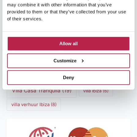
may combine it with other information that you’ve
provided to them or that they’ve collected from your use
Luxe Villa Verhuur
(12)
of their services.
Luxe Villa Verhuur Ibiza
(8)
Middellandse Zee
(5)
Natuurlijke schoonheid Ibiza
(6)
Allow all
Santa Gertrudis
(5)
Sa Pedrera
(5)
Customize
Sa Pedrera de Cala d'Hort
(5)
Torre des Savinar
(8)
Deny
Villa Casa Tranquila
(19)
villa ibiza
(6)
villa verhuur Ibiza
(8)