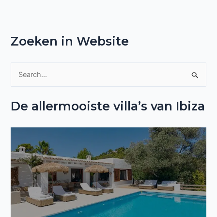
Zoeken in Website
Z
o
De allermooiste villa’s van Ibiza
e
k
n
a
a
r
: