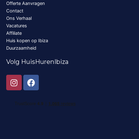
Offerte Aanvragen
Contact
Ons Verhaal
Vacatures
Affiliate
Huis kopen op Ibiza
Duurzaamheid
Volg HuisHurenIbiza
I
F
n
a
s
c
t
e
a
b
g
o
r
o
a
k