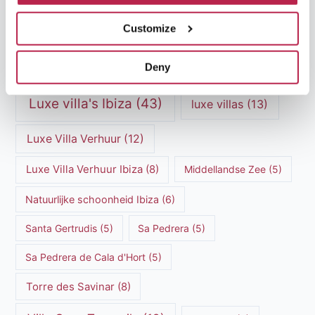
Ibiza restaurants
(9)
Ibiza stranden
(7)
Customize
ibiza vakantie
(14)
ibiza villas
(15)
Deny
Ibiza Villa Verhuur
(6)
luxe vakantie
(5)
Luxe villa's Ibiza
(43)
luxe villas
(13)
Luxe Villa Verhuur
(12)
Luxe Villa Verhuur Ibiza
(8)
Middellandse Zee
(5)
Natuurlijke schoonheid Ibiza
(6)
Santa Gertrudis
(5)
Sa Pedrera
(5)
Sa Pedrera de Cala d'Hort
(5)
Torre des Savinar
(8)