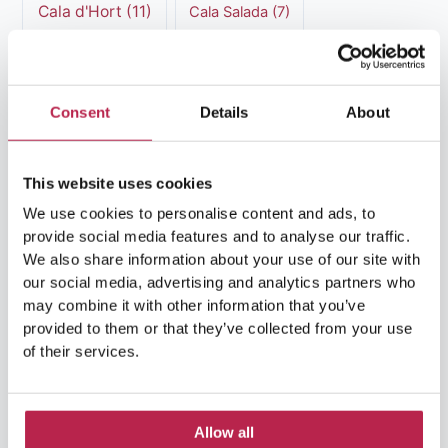
Cala d'Hort
(11)
Cala Salada
(7)
Cala Vadella
(5)
Can Caus
(5)
Casa Tranquila
(9)
Culinaire Ervaringen
(6)
Consent
Details
About
cultureel erfgoed Ibiza
(14)
Dalt Vila
(13)
This website uses cookies
Es Vedra
(14)
Formentera
(18)
We use cookies to personalise content and ads, to
Formentera Stranden
(7)
hedendaagse kunst
(6)
provide social media features and to analyse our traffic.
We also share information about your use of our site with
HuisHurenIbiza
(30)
Ibiza
(24)
our social media, advertising and analytics partners who
may combine it with other information that you’ve
Ibiza cultuur
(15)
provided to them or that they’ve collected from your use
Ibiza-Stad
(7)
of their services.
Ibiza Geschiedenis
(11)
Ibiza nachtleven
(12)
Ibiza Reisgids
(5)
Ibiza reistips
(5)
Allow all