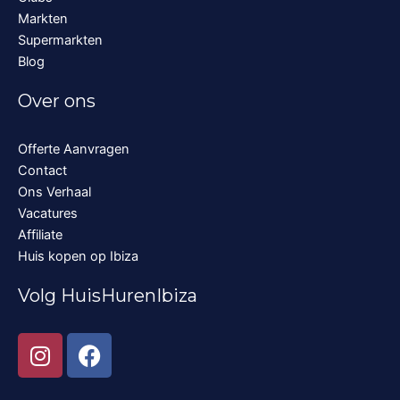
Markten
Supermarkten
Blog
Over ons
Offerte Aanvragen
Contact
Ons Verhaal
Vacatures
Affiliate
Huis kopen op Ibiza
Volg HuisHurenIbiza
I
F
n
a
s
c