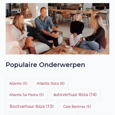
Populaire Onderwerpen
Atlantis
(5)
Atlantis Ibiza
(6)
autoverhuur Ibiza
(14)
Atlantis Sa Pedra
(5)
Bootverhuur Ibiza
(13)
Cala Benirras
(5)