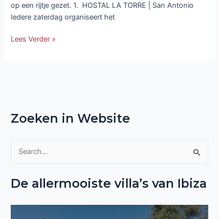
op een rijtje gezet. 1. HOSTAL LA TORRE | San Antonio
Iedere zaterdag organiseert het
Lees Verder »
Zoeken in Website
Z
o
De allermooiste villa’s van Ibiza
e
k
n