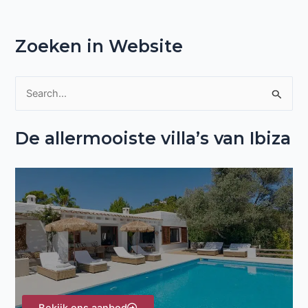
Zoeken in Website
Z
o
De allermooiste villa’s van Ibiza
e
k
n
a
a
r
: