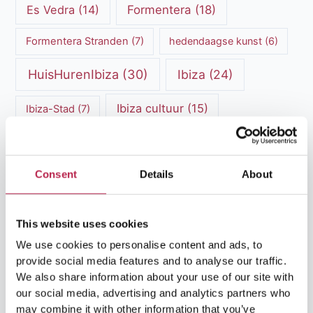
Es Vedra
(14)
Formentera
(18)
Formentera Stranden
(7)
hedendaagse kunst
(6)
HuisHurenIbiza
(30)
Ibiza
(24)
Ibiza cultuur
(15)
Ibiza-Stad
(7)
Ibiza Geschiedenis
(11)
Ibiza nachtleven
(12)
Ibiza Reisgids
(5)
Ibiza reistips
(5)
Consent
Details
About
Ibiza restaurants
(9)
Ibiza stranden
(7)
This website uses cookies
ibiza vakantie
(14)
ibiza villas
(15)
We use cookies to personalise content and ads, to
provide social media features and to analyse our traffic.
Ibiza Villa Verhuur
(6)
luxe vakantie
(5)
We also share information about your use of our site with
Luxe villa's Ibiza
(43)
our social media, advertising and analytics partners who
luxe villas
(13)
may combine it with other information that you’ve