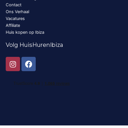
Contact
Ons Verhaal
Vacatures
Affiliate
Huis kopen op Ibiza
Volg HuisHurenIbiza
I
F
n
a
s
c
t
e
a
b
g
o
r
o
a
k
m