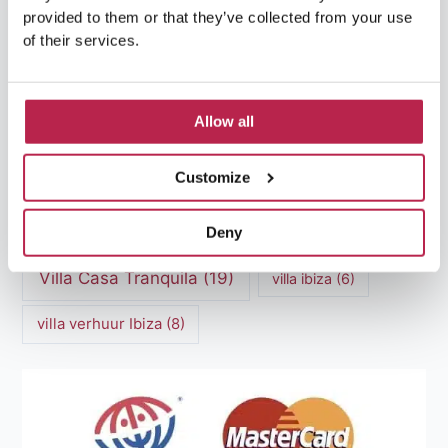
provided to them or that they’ve collected from your use
Luxe Villa Verhuur
(12)
of their services.
Luxe Villa Verhuur Ibiza
(8)
Middellandse Zee
(5)
Natuurlijke schoonheid Ibiza
(6)
Allow all
Santa Gertrudis
(5)
Sa Pedrera
(5)
Customize
Sa Pedrera de Cala d'Hort
(5)
Torre des Savinar
(8)
Deny
Villa Casa Tranquila
(19)
villa ibiza
(6)
villa verhuur Ibiza
(8)