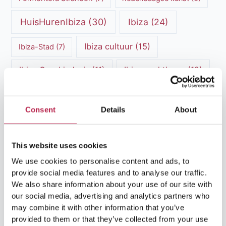
HuisHurenIbiza
(30)
Ibiza
(24)
Ibiza cultuur
(15)
Ibiza-Stad
(7)
Ibiza Geschiedenis
(11)
Ibiza nachtleven
(12)
Ibiza Reisgids
(5)
Ibiza reistips
(5)
Consent
Details
About
Ibiza restaurants
(9)
Ibiza stranden
(7)
ibiza vakantie
(14)
ibiza villas
(15)
This website uses cookies
Ibiza Villa Verhuur
(6)
luxe vakantie
(5)
We use cookies to personalise content and ads, to
provide social media features and to analyse our traffic.
Luxe villa's Ibiza
(43)
luxe villas
(13)
We also share information about your use of our site with
our social media, advertising and analytics partners who
Luxe Villa Verhuur
(12)
may combine it with other information that you’ve
provided to them or that they’ve collected from your use