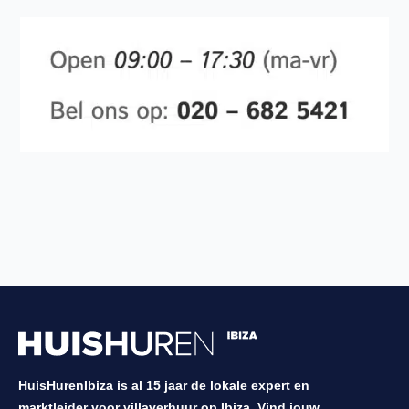
HuisHurenIbiza is al 15 jaar de lokale expert en
marktleider voor villaverhuur op Ibiza. Vind jouw