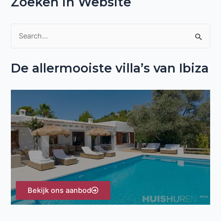
Zoeken in Website
Z
o
De allermooiste villa’s van Ibiza
e
k
n
a
a
r
:
Bekijk ons aanbod