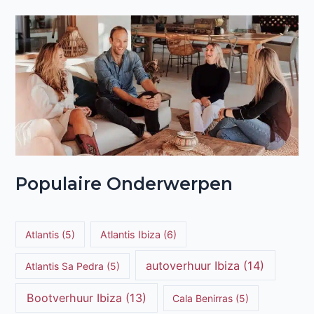
Populaire Onderwerpen
Atlantis
(5)
Atlantis Ibiza
(6)
autoverhuur Ibiza
(14)
Atlantis Sa Pedra
(5)
Bootverhuur Ibiza
(13)
Cala Benirras
(5)