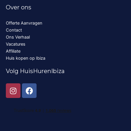
Over ons
Offerte Aanvragen
Contact
Ons Verhaal
Vacatures
Affiliate
Huis kopen op Ibiza
Volg HuisHurenIbiza
I
F
n
a
s
c
t
e
a
b
g
o
r
o