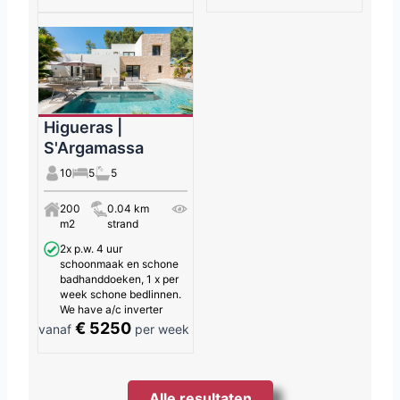
Higueras |
S'Argamassa
10
5
5
200
0.04 km
m2
strand
2x p.w. 4 uur
schoonmaak en schone
badhanddoeken, 1 x per
week schone bedlinnen.
We have a/c inverter
€ 5250
vanaf
per week
Alle resultaten