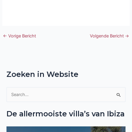
←
Vorige Bericht
Volgende Bericht
→
Zoeken in Website
Z
o
De allermooiste villa’s van Ibiza
e
k
n