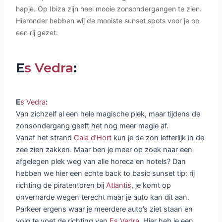
hapje. Op Ibiza zijn heel mooie zonsondergangen te zien.
Hieronder hebben wij de mooiste sunset spots voor je op
een rij gezet:
E
s Vedra
:
E
s Vedra
:
Van zichzelf al een hele magische plek, maar tijdens de
zonsondergang geeft het nog meer magie af.
Vanaf het strand
Cala d’Hort
kun je de zon letterlijk in de
zee zien zakken. Maar ben je meer op zoek naar een
afgelegen plek weg van alle horeca en hotels? Dan
hebben we hier een echte back to basic sunset tip: rij
richting de piratentoren bij
Atlantis
, je komt op
onverharde wegen terecht maar je auto kan dit aan.
Parkeer ergens waar je meerdere auto’s ziet staan en
volg te voet de richting van
Es Vedra
. Hier heb je een