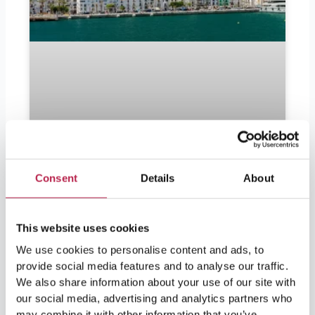
Consent
Details
About
Moet ik euro’s meenemen naar
Ibiza?
This website uses cookies
We use cookies to personalise content and ads, to
Moet ik euro’s meenemen naar Ibiza? Ibiza is
provide social media features and to analyse our traffic.
in trek bij zowel feestgangers als liefhebbers
We also share information about your use of our site with
van natuur en cultuur. Voor bezoekers die
our social media, advertising and analytics partners who
binnenkort vertrekken en zich afvragen of zij
euro’s moeten meenemen is het antwoord: ja.
may combine it with other information that you’ve