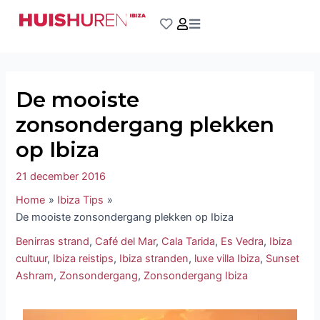
Ga
Bericht
naar
navigatie
de
inhoud
De mooiste
zonsondergang plekken
op Ibiza
21 december 2016
Home
Ibiza Tips
De mooiste zonsondergang plekken op Ibiza
Benirras strand
,
Café del Mar
,
Cala Tarida
,
Es Vedra
,
Ibiza
cultuur
,
Ibiza reistips
,
Ibiza stranden
,
luxe villa Ibiza
,
Sunset
Ashram
,
Zonsondergang
,
Zonsondergang Ibiza