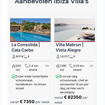
Aanbevolen Ibiza Villa’s
La Consolida |
Villa Mabrun |
Cala Carbo
Vista Alegre
9
4
4
14
7
9
200
0.3 km
1280
0.05 km
m2
strand
m2
strand
2x per week tussentijdse
8 uur per dag
schoonmaak,
schoonmaak, chef en
handdoeken- en linnen
serveerster 16 uur per
wissel
dag, de hele nacht
beveiliging
€ 82350
vanaf
per
€ 7350
vanaf
per week
week