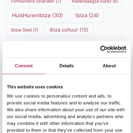
Formentera Stranden
(7)
hedendaagse kunst
(6)
HuisHurenIbiza
(30)
Ibiza
(24)
Ibiza cultuur
(15)
Ibiza-Stad
(7)
Ibiza Geschiedenis
(11)
Ibiza nachtleven
(12)
Ibiza Reisgids
(5)
Ibiza reistips
(5)
Consent
Details
About
Ibiza restaurants
(9)
Ibiza stranden
(7)
ibiza vakantie
(14)
ibiza villas
(15)
This website uses cookies
Ibiza Villa Verhuur
(6)
luxe vakantie
(5)
We use cookies to personalise content and ads, to
provide social media features and to analyse our traffic.
Luxe villa's Ibiza
(43)
luxe villas
(13)
We also share information about your use of our site with
our social media, advertising and analytics partners who
Luxe Villa Verhuur
(12)
may combine it with other information that you’ve
provided to them or that they’ve collected from your use