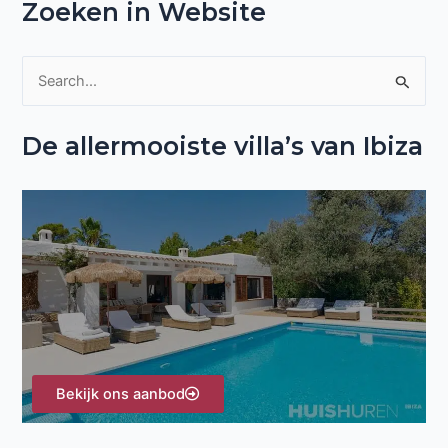
Zoeken in Website
Z
o
De allermooiste villa’s van Ibiza
e
k
n
a
a
r
:
Bekijk ons aanbod