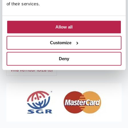
of their services.
Natuurlijke schoonheid Ibiza
(6)
Santa Gertrudis
(5)
Sa Pedrera
(5)
Allow all
Sa Pedrera de Cala d'Hort
(5)
Customize
Torre des Savinar
(8)
Villa Casa Tranquila
(19)
villa ibiza
(6)
Deny
villa verhuur Ibiza
(8)