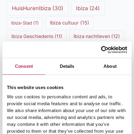
HuisHurenIbiza
(30)
Ibiza
(24)
Ibiza cultuur
(15)
Ibiza-Stad
(7)
Ibiza Geschiedenis
(11)
Ibiza nachtleven
(12)
Ibiza Reisgids
(5)
Ibiza reistips
(5)
Ibiza restaurants
(9)
Ibiza stranden
(7)
Consent
Details
About
ibiza vakantie
(14)
ibiza villas
(15)
This website uses cookies
Ibiza Villa Verhuur
(6)
luxe vakantie
(5)
We use cookies to personalise content and ads, to
Luxe villa's Ibiza
(43)
luxe villas
(13)
provide social media features and to analyse our traffic.
We also share information about your use of our site with
Luxe Villa Verhuur
(12)
our social media, advertising and analytics partners who
may combine it with other information that you’ve
Luxe Villa Verhuur Ibiza
(8)
Middellandse Zee
(5)
provided to them or that they’ve collected from your use