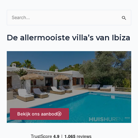
Z
o
De allermooiste villa’s van Ibiza
e
k
n
a
a
r
:
Bekijk ons aanbod