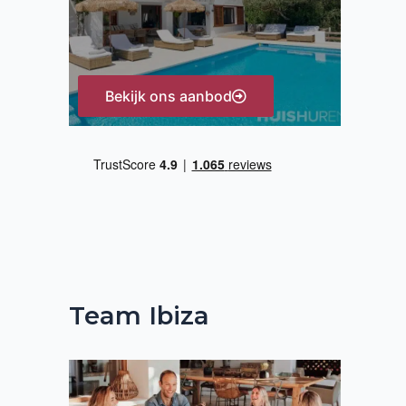
:
Bekijk ons aanbod
Team Ibiza