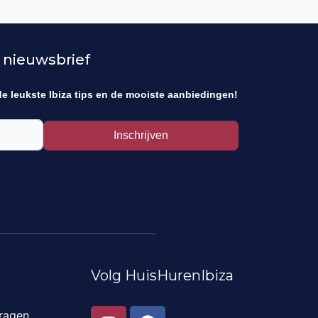
 nieuwsbrief
de leukste Ibiza tips en de mooiste aanbiedingen!
Inschrijven
Volg HuisHurenIbiza
I
F
ragen