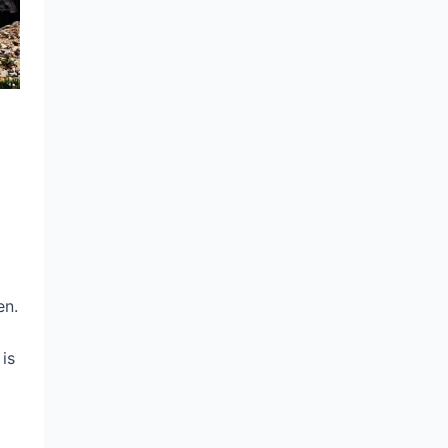
n
en.
is