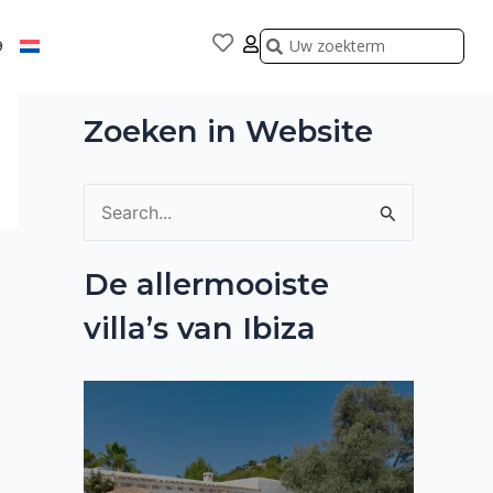
Zoeken
Zoeken
9
Zoeken in Website
Z
o
De allermooiste
e
villa’s van Ibiza
k
n
a
a
r