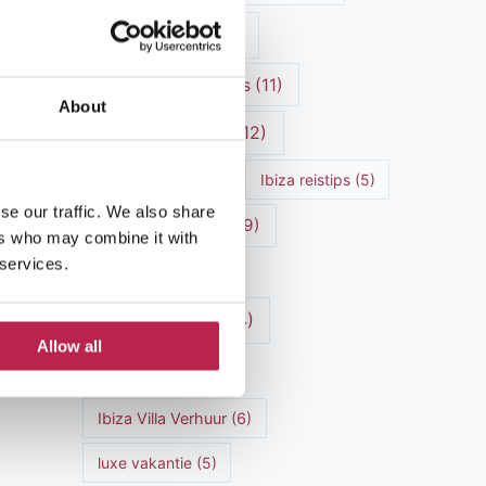
Ibiza cultuur
(15)
Ibiza Geschiedenis
(11)
About
Ibiza nachtleven
(12)
Ibiza Reisgids
(5)
Ibiza reistips
(5)
se our traffic. We also share
Ibiza restaurants
(9)
ers who may combine it with
 services.
Ibiza stranden
(7)
ibiza vakantie
(14)
Allow all
ibiza villas
(15)
Ibiza Villa Verhuur
(6)
luxe vakantie
(5)