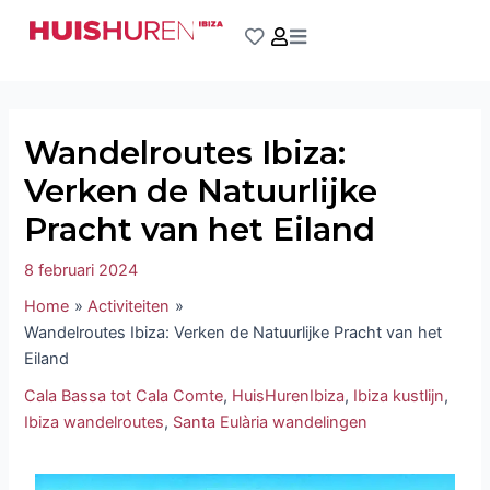
Ga
Bericht
naar
navigatie
de
inhoud
Wandelroutes Ibiza:
Verken de Natuurlijke
Pracht van het Eiland
8 februari 2024
Home
Activiteiten
Wandelroutes Ibiza: Verken de Natuurlijke Pracht van het
Eiland
Cala Bassa tot Cala Comte
,
HuisHurenIbiza
,
Ibiza kustlijn
,
Ibiza wandelroutes
,
Santa Eulària wandelingen