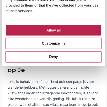
Sluit de Dag Af met een
provided to them or that they’ve collected from your use
Spectaculaire Zonsondergang
of their services.
Er gaat niets boven het afsluiten van een dag lang
wandelen dan even rustig gaan zitten voor de
Allow all
zonsondergang. Goede plaatsen om dit te doen, zijn
San Antonio en
Cala Comte
, die bekend staan om hun
Customize
spectaculaire zonsondergangen.
Deny
Een Wandelparadijs Wacht
op Je
Ibiza is behalve een feesteiland ook een paradijs voor
wandelliefhebbers. Met routes variërend van lichte
kustwandelingen tot uitdagende bergtochten, is er voor
elke wandelaar iets van zijn gading. Bij HuisHurenIbiza
bieden we niet alleen luxe villa’s, maar kunnen we je ook