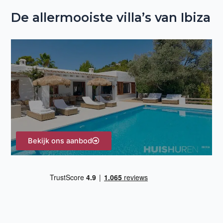
o
De allermooiste villa’s van Ibiza
e
k
n
a
a
r
:
Bekijk ons aanbod