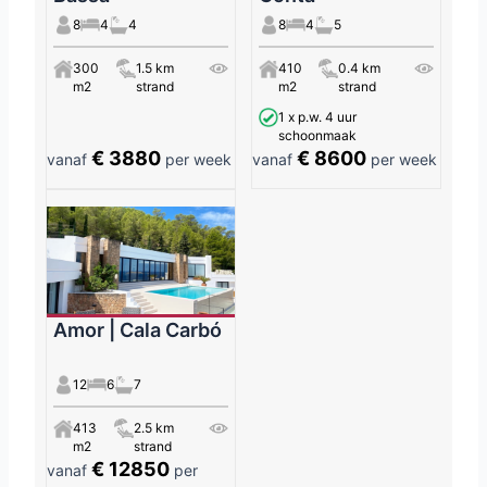
8
4
4
8
4
5
300
1.5 km
410
0.4 km
m2
strand
m2
strand
1 x p.w. 4 uur
schoonmaak
€ 3880
€ 8600
vanaf
per week
vanaf
per week
Amor | Cala Carbó
12
6
7
413
2.5 km
m2
strand
€ 12850
vanaf
per