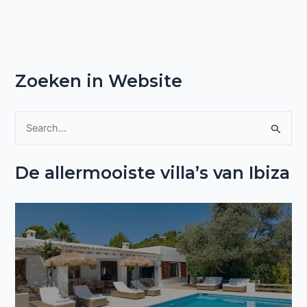
Zoeken in Website
Z
o
De allermooiste villa’s van Ibiza
e
k
n
a
a
r
: