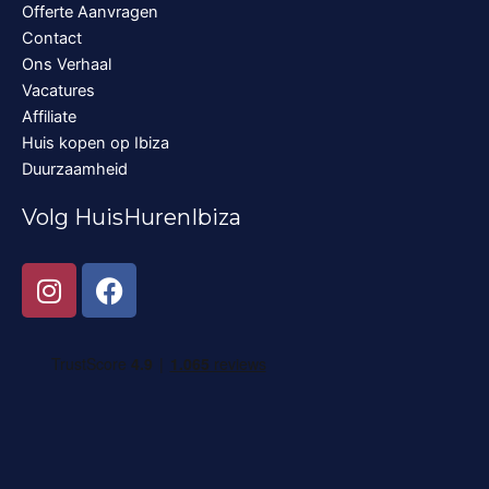
Offerte Aanvragen
Contact
Ons Verhaal
Vacatures
Affiliate
Huis kopen op Ibiza
Duurzaamheid
Volg HuisHurenIbiza
I
F
n
a
s
c
t
e
a
b
g
o
r
o
a
k