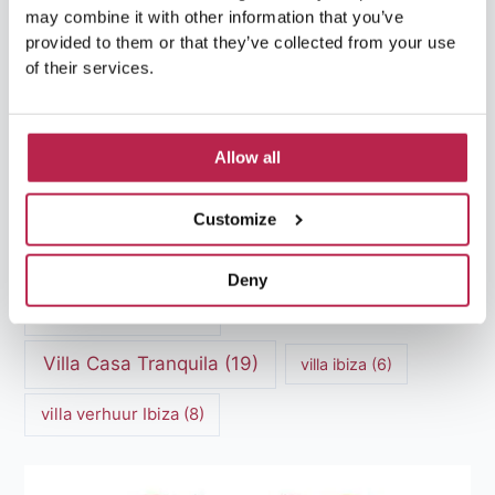
may combine it with other information that you’ve
Luxe villa's Ibiza
(43)
luxe villas
(13)
provided to them or that they’ve collected from your use
of their services.
Luxe Villa Verhuur
(12)
Luxe Villa Verhuur Ibiza
(8)
Middellandse Zee
(5)
Allow all
Natuurlijke schoonheid Ibiza
(6)
Customize
Santa Gertrudis
(5)
Sa Pedrera
(5)
Sa Pedrera de Cala d'Hort
(5)
Deny
Torre des Savinar
(8)
Villa Casa Tranquila
(19)
villa ibiza
(6)
villa verhuur Ibiza
(8)