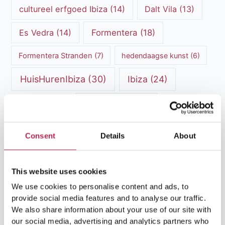
cultureel erfgoed Ibiza
(14)
Dalt Vila
(13)
Es Vedra
(14)
Formentera
(18)
Formentera Stranden
(7)
hedendaagse kunst
(6)
HuisHurenIbiza
(30)
Ibiza
(24)
Ibiza cultuur
(15)
Ibiza-Stad
(7)
Ibiza Geschiedenis
(11)
Ibiza nachtleven
(12)
Consent
Details
About
Ibiza Reisgids
(5)
Ibiza reistips
(5)
Ibiza restaurants
(9)
Ibiza stranden
(7)
This website uses cookies
We use cookies to personalise content and ads, to
ibiza vakantie
(14)
ibiza villas
(15)
provide social media features and to analyse our traffic.
We also share information about your use of our site with
Ibiza Villa Verhuur
(6)
luxe vakantie
(5)
our social media, advertising and analytics partners who