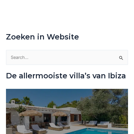
Zoeken in Website
Z
o
De allermooiste villa’s van Ibiza
e
k
n
a
a
r
: