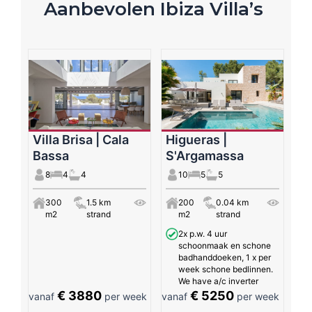
Aanbevolen Ibiza Villa’s
Villa Brisa | Cala
Higueras |
Bassa
S'Argamassa
8
4
4
10
5
5
300
1.5 km
200
0.04 km
m2
strand
m2
strand
2x p.w. 4 uur
schoonmaak en schone
badhanddoeken, 1 x per
week schone bedlinnen.
We have a/c inverter
€ 3880
€ 5250
vanaf
per week
vanaf
per week