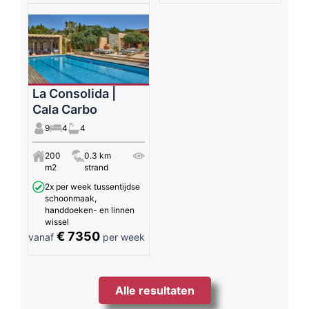
La Consolida |
Cala Carbo
9
4
4
200
0.3 km
m2
strand
2x per week tussentijdse
schoonmaak,
handdoeken- en linnen
wissel
€ 7350
vanaf
per week
Alle resultaten