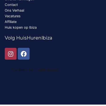
Contact
Ons Verhaal
Vacatures
Affiliate
Huis kopen op Ibiza
Volg HuisHurenIbiza
I
F
n
a
s
c
t
e
a
b
g
o
r
o
a
k
m