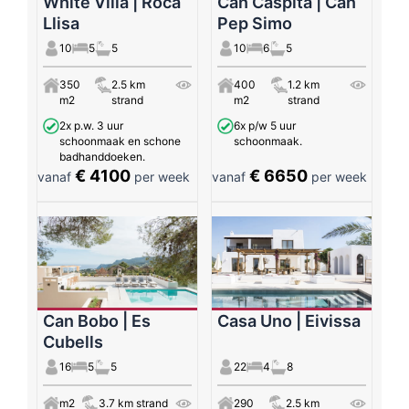
White Villa | Roca
Can Caspita | Can
Llisa
Pep Simo
10
5
5
10
6
5
350
2.5 km
400
1.2 km
m2
strand
m2
strand
2x p.w. 3 uur
6x p/w 5 uur
schoonmaak en schone
schoonmaak.
badhanddoeken.
€ 4100
€ 6650
vanaf
per week
vanaf
per week
Can Bobo | Es
Casa Uno | Eivissa
Cubells
16
5
5
22
4
8
m2
3.7 km strand
290
2.5 km