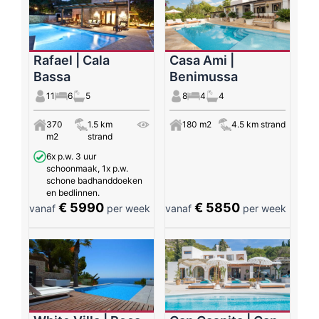
Rafael | Cala
Casa Ami |
Bassa
Benimussa
11
6
5
8
4
4
370
1.5 km
180 m2
4.5 km strand
m2
strand
6x p.w. 3 uur
schoonmaak, 1x p.w.
schone badhanddoeken
en bedlinnen.
€ 5990
€ 5850
vanaf
per week
vanaf
per week