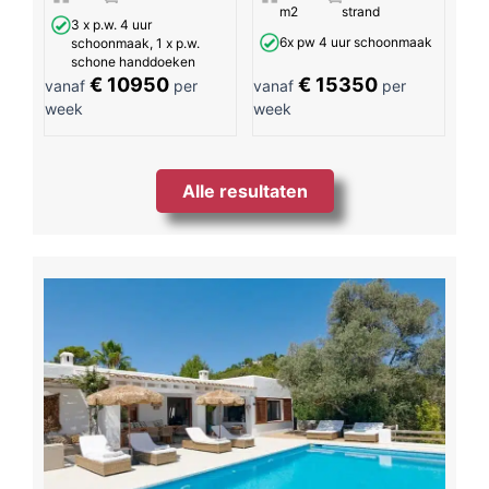
m2
strand
3 x p.w. 4 uur
6x pw 4 uur schoonmaak
schoonmaak, 1 x p.w.
schone handdoeken
€ 10950
€ 15350
vanaf
per
vanaf
per
week
week
Alle resultaten