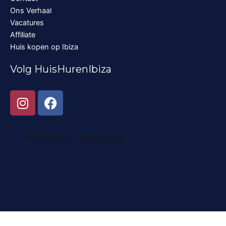
Ons Verhaal
Vacatures
Affiliate
Huis kopen op Ibiza
Volg HuisHurenIbiza
I
F
n
a
s
c
t
e
a
b
g
o
r
o
a
k
m
Nederlands
English
Deutsch
Français