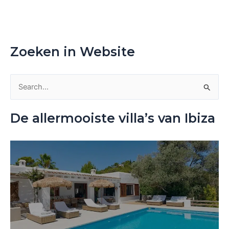
Zoeken in Website
Z
o
De allermooiste villa’s van Ibiza
e
k
n
a
a
r
: