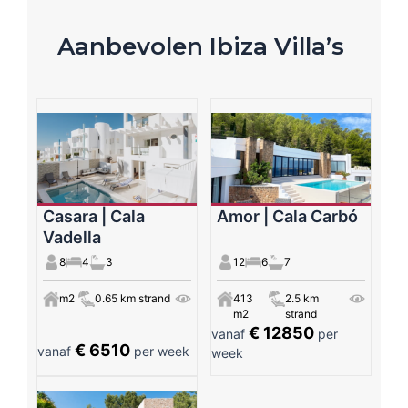
Aanbevolen Ibiza Villa’s
Casara | Cala
Amor | Cala Carbó
Vadella
8
4
3
12
6
7
m2
0.65 km strand
413
2.5 km
m2
strand
€ 12850
vanaf
per
€ 6510
vanaf
per week
week