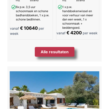
m2
strand
m2
strand
6x p.w. 3,5 uur
1 x p.w.
schoonmaak en schone
handdoekenwissel en
badhanddoeken, 1 x p.w.
voor verhuur van meer
schone bedlinnen.
dan een week, 1 x
schoonmaak +
€ 10640
beddengoed.
vanaf
per
€ 4200
vanaf
per week
week
Alle resultaten