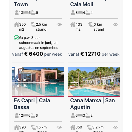
Town
Cala Moli
13
6
5
8
4
4
350
2.5 km
433
0 km
m2
strand
m2
strand
6x p.w. 3 uur
schoonmaak in juni, juli,
augustus en september.
€ 6400
€ 12710
vanaf
per week
vanaf
per week
Es Capri | Cala
Cana Manxa | San
Bassa
Agustin
12
6
6
6
3
2
390
1.5 km
350
3.2 km