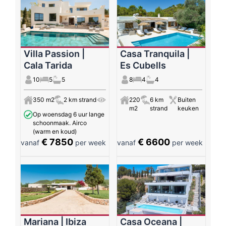
Villa Passion |
Casa Tranquila |
Cala Tarida
Es Cubells
10
5
5
8
4
4
350 m2
2 km strand
220
6 km
Buiten
m2
strand
keuken
Op woensdag 6 uur lange
schoonmaak. Airco
(warm en koud)
€ 7850
€ 6600
vanaf
per week
vanaf
per week
Mariana | Ibiza
Casa Oceana |