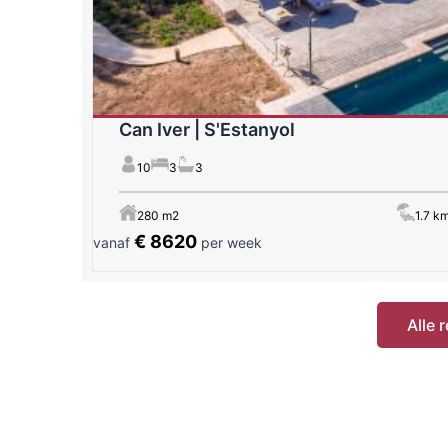
Can Iver | S'Estanyol
10
3
3
280 m2
1.7 k
€ 8620
vanaf
per week
Alle 