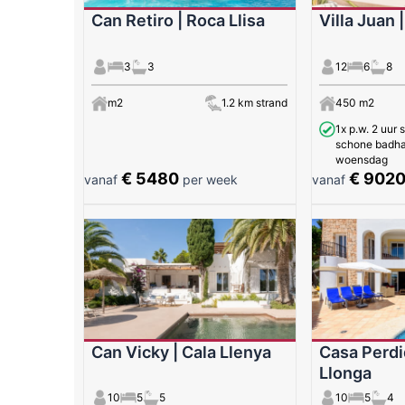
Can Retiro | Roca Llisa
Villa Juan 
3
3
12
6
8
m2
1.2 km strand
450 m2
1x p.w. 2 uur
schone badh
woensdag
€ 5480
€ 902
vanaf
per week
vanaf
Can Vicky | Cala Llenya
Casa Perdi
Llonga
10
5
5
10
5
4