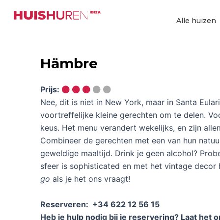
Ga
naar
Alle huizen
de
inhoud
Hämbre
Prijs:
Nee, dit is niet in New York, maar in Santa Eulari
voortreffelijke kleine gerechten om te delen. V
keus. Het menu verandert wekelijks, en zijn alle
Combineer de gerechten met een van hun natuurl
geweldige maaltijd. Drink je geen alcohol? Pro
sfeer is sophisticated en met het vintage decor 
go
als je het ons vraagt!
Reserveren: +34 622 12 56 15
Heb je hulp nodig bij je reservering? Laat het 