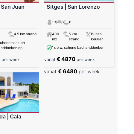
| San Juan
Sitges | San Lorenzo
13
6
6
4.5 km strand
400
5 km
Buiten
m2
strand
keuken
 schoonmaak en
1x p.w. schone badhanddoeken.
anddoeken op
0
€ 4870
per week
vanaf
per week
€ 6480
vanaf
per week
da | Cala