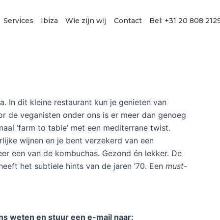
Services
Ibiza
Wie zijn wij
Contact
Bel: +31 20 808 212
a. In dit kleine restaurant kun je genieten van
oor de veganisten onder ons is er meer dan genoeg
maal ‘farm to table’ met een mediterrane twist.
ijke wijnen en je bent verzekerd van een
beer een van de kombuchas. Gezond én lekker. De
heeft het subtiele hints van de jaren ’70. Een
must-
ons weten en stuur een e-mail naar: