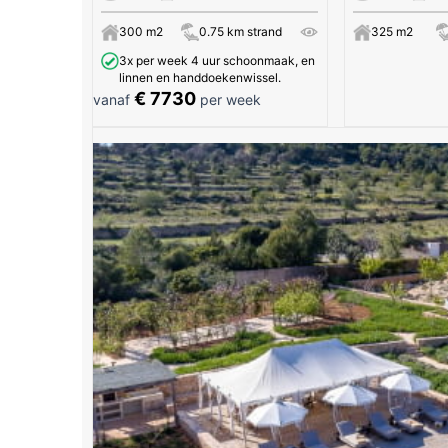
300 m2
0.75 km strand
325 m2
3x per week 4 uur schoonmaak, en
linnen en handdoekenwissel.
€ 7730
vanaf
per week