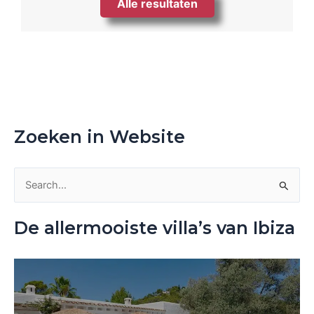
Alle resultaten
Zoeken in Website
Z
o
De allermooiste villa’s van Ibiza
e
k
n
a
a