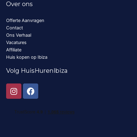
Over ons
Offerte Aanvragen
Contact
Ons Verhaal
Vacatures
Affiliate
Huis kopen op Ibiza
Volg HuisHurenIbiza
I
F
n
a
s
c
t
e
a
b
g
o
r
o