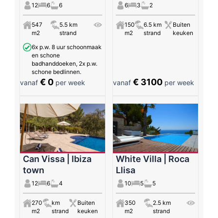
12
6
6
6
3
2
547
5.5 km
150
6.5 km
Buiten
m2
strand
m2
strand
keuken
6x p.w. 8 uur schoonmaak
en schone
badhanddoeken, 2x p.w.
schone bedlinnen.
€ 0
€ 3100
vanaf
per week
vanaf
per week
Can Vissa | Ibiza
White Villa | Roca
town
Llisa
12
6
4
10
5
5
270
km
Buiten
350
2.5 km
m2
strand
keuken
m2
strand