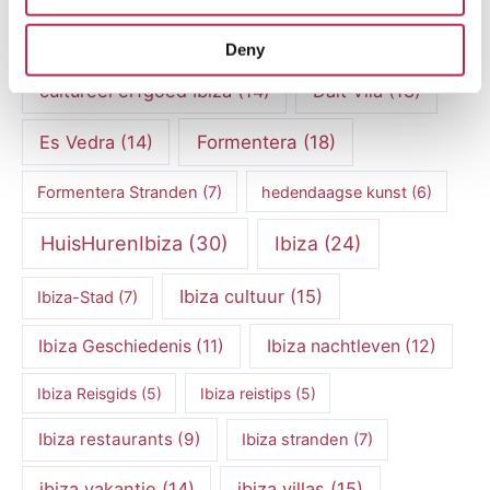
Casa Tranquila
(9)
Culinaire Ervaringen
(6)
Deny
cultureel erfgoed Ibiza
(14)
Dalt Vila
(13)
Es Vedra
(14)
Formentera
(18)
Formentera Stranden
(7)
hedendaagse kunst
(6)
HuisHurenIbiza
(30)
Ibiza
(24)
Ibiza cultuur
(15)
Ibiza-Stad
(7)
Ibiza Geschiedenis
(11)
Ibiza nachtleven
(12)
Ibiza Reisgids
(5)
Ibiza reistips
(5)
Ibiza restaurants
(9)
Ibiza stranden
(7)
ibiza vakantie
(14)
ibiza villas
(15)