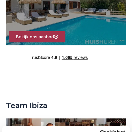
r
:
Bekijk ons aanbod
Team Ibiza