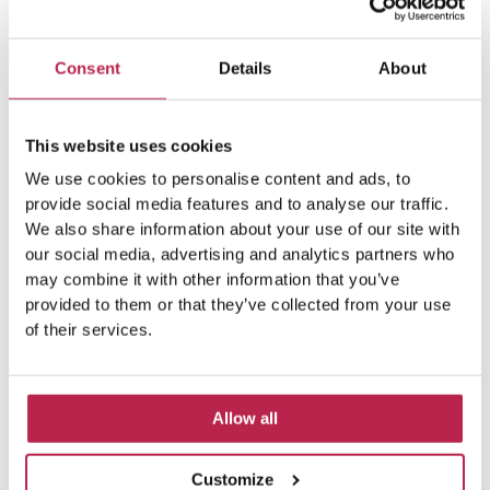
Consent
Details
About
This website uses cookies
We use cookies to personalise content and ads, to
provide social media features and to analyse our traffic.
Populaire Onderwerpen
We also share information about your use of our site with
our social media, advertising and analytics partners who
may combine it with other information that you’ve
Atlantis
(5)
Atlantis Ibiza
(6)
provided to them or that they’ve collected from your use
of their services.
autoverhuur Ibiza
(14)
Atlantis Sa Pedra
(5)
Bootverhuur Ibiza
(13)
Cala Benirras
(5)
Allow all
Cala d'Hort
(11)
Cala Salada
(7)
Customize
Cala Vadella
(5)
Can Caus
(5)