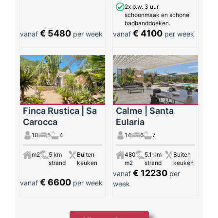
2x p.w. 3 uur
schoonmaak en schone
badhanddoeken.
€ 5480
€ 4100
vanaf
per week
vanaf
per week
Finca Rustica | Sa
Calme | Santa
Carocca
Eularia
10
5
4
14
6
7
m2
5 km
Buiten
480
5.1 km
Buiten
strand
keuken
m2
strand
keuken
€ 12230
vanaf
per
€ 6600
vanaf
per week
week