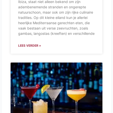
Ibiza, staat niet alleen bekend om zijn
adembenemende stranden en ongerepte
natuurschoon, maar ook om zijn rijke culinaire
tradities. Op dit kleine eiland kun je allerlei
heerlijke Mediterraanse gerechten eten, die
vaak bestaan uit verse zeevruchten, zoals
gambas, langostas (kreeften) en verschillende
LEES VERDER »