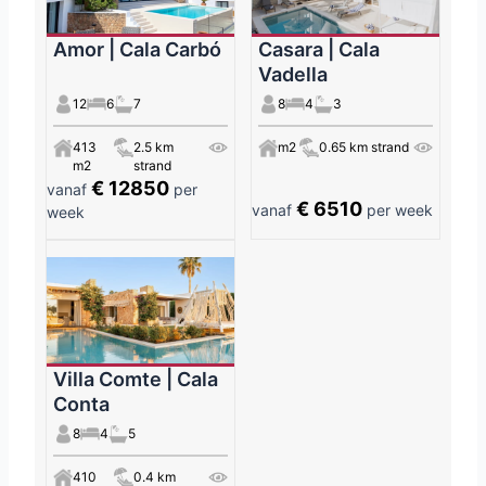
Amor | Cala Carbó
Casara | Cala
Vadella
12
6
7
8
4
3
413
2.5 km
m2
0.65 km strand
m2
strand
€ 12850
vanaf
per
€ 6510
vanaf
per week
week
Villa Comte | Cala
Conta
8
4
5
410
0.4 km