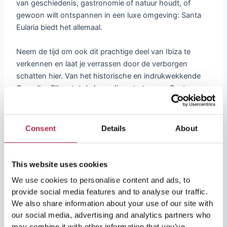
van geschiedenis, gastronomie of natuur houdt, of
gewoon wilt ontspannen in een luxe omgeving: Santa
Eularia biedt het allemaal.
Neem de tijd om ook dit prachtige deel van Ibiza te
verkennen en laat je verrassen door de verborgen
schatten hier. Van het historische en indrukwekkende
Creu d’en Ribes tot de levendige straten van Santa
Eularia, er is altijd iets nieuws ontdekken op dit
betoverende eiland.
Consent
Details
About
This website uses cookies
Populaire Artikelen
We use cookies to personalise content and ads, to
provide social media features and to analyse our traffic.
We also share information about your use of our site with
our social media, advertising and analytics partners who
may combine it with other information that you’ve