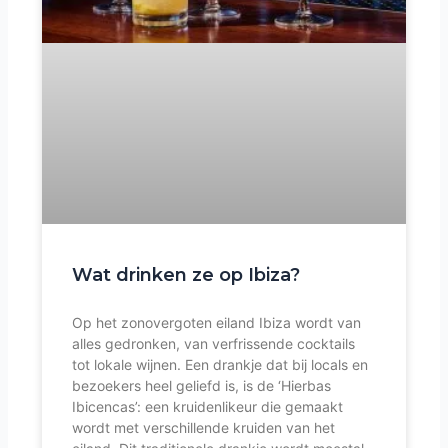
Wat drinken ze op Ibiza?
Op het zonovergoten eiland Ibiza wordt van
alles gedronken, van verfrissende cocktails
tot lokale wijnen. Een drankje dat bij locals en
bezoekers heel geliefd is, is de ‘Hierbas
Ibicencas’: een kruidenlikeur die gemaakt
wordt met verschillende kruiden van het