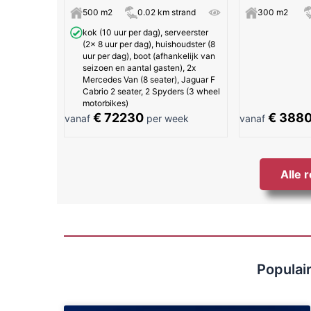
500 m2
0.02 km strand
300 m2
kok (10 uur per dag), serveerster
(2x 8 uur per dag), huishoudster (8
uur per dag), boot (afhankelijk van
seizoen en aantal gasten), 2x
Mercedes Van (8 seater), Jaguar F
Cabrio 2 seater, 2 Spyders (3 wheel
motorbikes)
€ 72230
€ 388
vanaf
per week
vanaf
Alle 
Populair