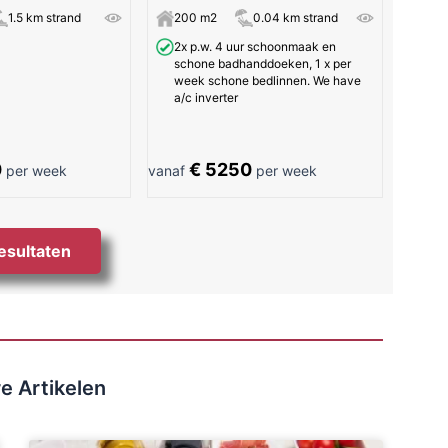
1.5 km strand
200 m2
0.04 km strand
2x p.w. 4 uur schoonmaak en
schone badhanddoeken, 1 x per
week schone bedlinnen. We have
a/c inverter
0
€ 5250
per week
vanaf
per week
resultaten
e Artikelen