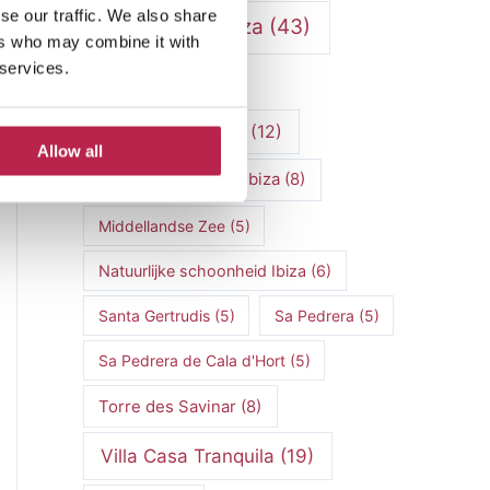
se our traffic. We also share
Luxe villa's Ibiza
(43)
ers who may combine it with
 services.
luxe villas
(13)
Luxe Villa Verhuur
(12)
Allow all
Luxe Villa Verhuur Ibiza
(8)
Middellandse Zee
(5)
Natuurlijke schoonheid Ibiza
(6)
Santa Gertrudis
(5)
Sa Pedrera
(5)
Sa Pedrera de Cala d'Hort
(5)
Torre des Savinar
(8)
Villa Casa Tranquila
(19)