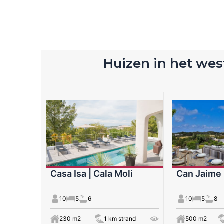
Huizen in het west
Casa Isa | Cala Moli
Can Jaime 
10
5
6
10
5
8
230 m2
1 km strand
500 m2