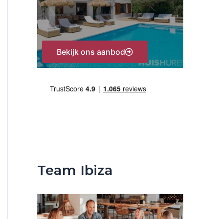
:
Bekijk ons aanbod
Team Ibiza