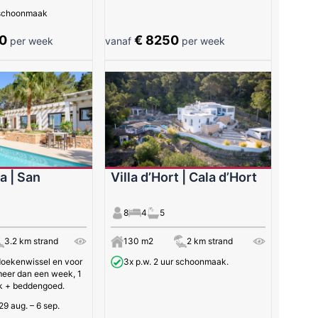
r schoonmaak
0
€ 8250
per week
vanaf
per week
 | San
Villa d’Hort | Cala d’Hort
8
4
5
3.2 km strand
130 m2
2 km strand
doekenwissel en voor
3x p.w. 2 uur schoonmaak.
meer dan een week, 1
k + beddengoed.
 29 aug. – 6 sep.