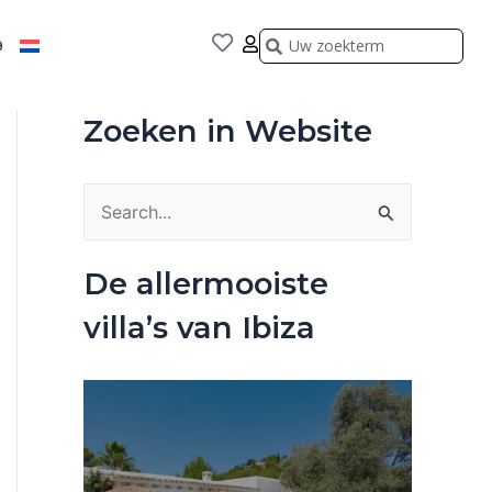
Zoeken
Zoeken
9
Zoeken in Website
Z
o
De allermooiste
e
villa’s van Ibiza
k
n
a
a
r