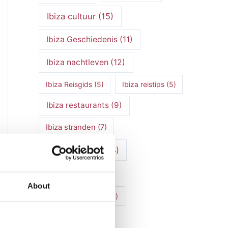
Ibiza cultuur
(15)
Ibiza Geschiedenis
(11)
Ibiza nachtleven
(12)
Ibiza Reisgids
(5)
Ibiza reistips
(5)
Ibiza restaurants
(9)
Ibiza stranden
(7)
ibiza vakantie
(14)
ibiza villas
(15)
About
Ibiza Villa Verhuur
(6)
luxe vakantie
(5)