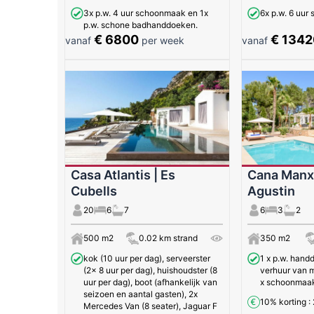
3x p.w. 4 uur schoonmaak en 1x
6x p.w. 6 uu
p.w. schone badhanddoeken.
€ 6800
€ 1342
vanaf
per week
vanaf
Casa Atlantis | Es
Cana Manxa
Cubells
Agustin
20
6
7
6
3
2
500 m2
0.02 km strand
350 m2
kok (10 uur per dag), serveerster
1 x p.w. hand
(2x 8 uur per dag), huishoudster (8
verhuur van 
uur per dag), boot (afhankelijk van
x schoonmaa
seizoen en aantal gasten), 2x
10% korting
:
Mercedes Van (8 seater), Jaguar F