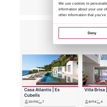
We use cookies to personalis
information about your use of
other information that you’ve
Deny
Aanbevolen
Casa Atlantis | Es
Villa Brisa
Cubells
20
6
7
8
4
4