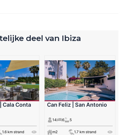
elijke deel van Ibiza
| Cala Conta
Can Feliz | San Antonio
14
6
5
1.6 km strand
m2
1.7 km strand