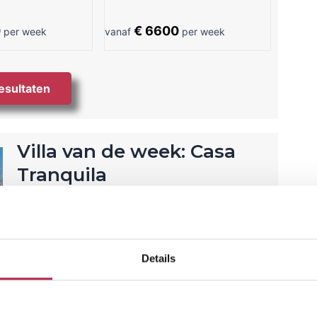
0
€ 6600
per week
vanaf
per week
resultaten
Villa van de week: Casa
Tranquila
Nu met 15% korting
Villa Casa Tranquila is jouw eigen paradijs op
Ibiza! Hier zul je weinig last hebben van
Details
geluiden en genieten van een oase van rust.